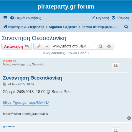
pirateparty.gr forum
Συχνές ερωτήσεις
Εγγραφή
Σύνδεση
Α
Ευρετήριο Δ. Συζήτησης
Δημόσια Συζήτηση
Τοπικά και περιφερειακά θέματα
ν
Συνάντηση Θεσσαλονίκη
α
Αναζήτηση
Ειδική ανα
Απάντηση
ζ
8 δημοσιεύσεις • Σελίδα
1
από
1
ή
mankasp
τ
Μέλος του Κόμματος Πειρατών
η
σ
Συνάντηση Θεσσαλονίκη
η
Δ
24 Αύγ 2015, 10:37
η
μ
Σήμερα 24/8/2015, 18.00 @ Bristol Pub
ο
σ
ί
https://goo.gl/maps/89FTD
ε
υ
σ
https://twitter.com/e_kastrinakis
η
gounara