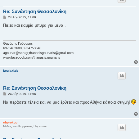
Re: Συνάντηση Θεσσαλονίκη
Δ
24 Αύγ 2015, 11:09
η
μ
Πιειτε και καμμία μπύρα για μένα .
ο
σ
ί
ε
υ
Θανάσης Γούναρης
σ
6976403600,6934753640
η
agounar@sch.gr
,
thanasisgounaris@gmail.com
www.facebook.com/thanasis.gounaris
koulaxizis
Re: Συνάντηση Θεσσαλονίκη
Δ
24 Αύγ 2015, 11:56
η
μ
Να περάσετε τέλεια και να μας έρθετε και προς Αθήνα κάποια στιγμή!
ο
σ
ί
ε
υ
chprokop
σ
Μέλος του Κόμματος Πειρατών
η