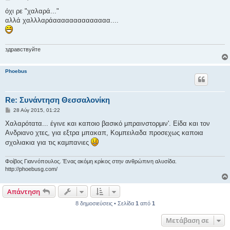
η
μ
όχι ρε "χαλαρά..."
ο
αλλά χαλλλαράαααααααααααααα....
σ
ί
ε
υ
σ
здравствуйте
η
Phoebus
Re: Συνάντηση Θεσσαλονίκη
Δ
28 Αύγ 2015, 01:22
η
μ
Χαλαρότατα... έγινε και καποιο βασικό μπραινστορμιν'. Είδα και τον
ο
Ανδριανο χτες, για εξτρα μπακαπ, Κομπειλαδα προσεχως καποια
σ
ί
σχολιακια για τις καμπανιες
ε
υ
σ
Φοίβος Γιαννόπουλος. Ένας ακόμη κρίκος στην ανθρώπινη αλυσίδα.
η
http://phoebusg.com/
Απάντηση
8 δημοσιεύσεις • Σελίδα
1
από
1
Μετάβαση σε