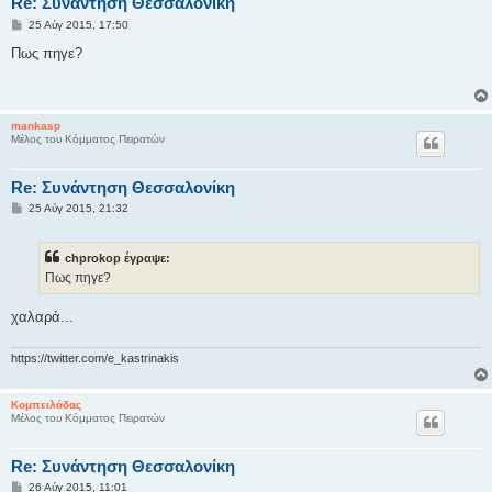
Re: Συνάντηση Θεσσαλονίκη
Δ
25 Αύγ 2015, 17:50
η
μ
Πως πηγε?
ο
σ
ί
ε
υ
mankasp
σ
Μέλος του Κόμματος Πειρατών
η
Re: Συνάντηση Θεσσαλονίκη
Δ
25 Αύγ 2015, 21:32
η
μ
ο
chprokop έγραψε:
σ
ί
Πως πηγε?
ε
υ
σ
χαλαρά...
η
https://twitter.com/e_kastrinakis
Κομπειλάδας
Μέλος του Κόμματος Πειρατών
Re: Συνάντηση Θεσσαλονίκη
Δ
26 Αύγ 2015, 11:01