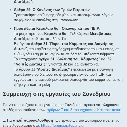
Διατάξεις"
.
Άρθρο 25. Ο Κανόνας των Τριών Πειρατών
Τροποποίηση αρίθμησης εδαφίων και υποεαφίωνγια λόγους
σαφήνειας κι ευκολίας στην ανάγνωση.
Προστίθεται Κεφάλαιο 6ο - Οικονομικά του ΠΕΙΡ.
Το μέχρι πρότινος
Κεφάλαιο 6ο - Τελικές και Μεταβατικές
Διατάξεις
καθίσταται πλέον
7ο
.
Εισάγεται
άρθρο 31 "Πόροι του Κόμματος και Διαχείριση
Αυτών
", που ορίζει τις πηγές χρηματοδότησης του κόμματος, σε
ευθυυγράμμιση με τα ισχύοντα σε όλα τα υπόλοιπα κόμματα.
Τα υπάρχοντα άρθρα
31 "Διάλυση του Κόμματος"
και
32
"Λοιπές Διατάξεις"
γίνονται
32
και
33
, αντίστοιχα.
Το
άρθρο 33 "Λοιπές Διατάξεις"
επεκτείνεται με εισαγωγή
διατάξεων που διέπουν τις ψηφοφορίες εντός του ΠΕΙΡ και
εγγυώνται την αμεσοδημοκρατική λειτουργία του κόμματος, με ίση
ψήφο για όλα τα μέλη.
Συμμετοχή στις εργασίες του Συνεδρίου
Για να συμμετέχετε στις εργασίες του Συνεδρίου, πρέπει να πληρούνται
οι εξής προϋποθέσεις των
άρθρων 7 και 8 του ισχύοντος Καταστατικού
:
1.
Για
απλή παρακολούθηση
των εργασιών του Συνεδρίου πρέπει να
έχετε λογαριασμό στο:
https://forum.pirateparty.gr