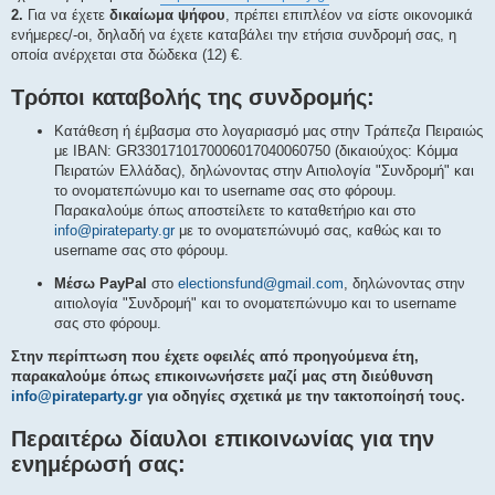
2.
Για να έχετε
δικαίωμα ψήφου
, πρέπει επιπλέον να είστε οικονομικά
ενήμερες/-οι, δηλαδή να έχετε καταβάλει την ετήσια συνδρομή σας, η
οποία ανέρχεται στα δώδεκα (12) €.
Τρόποι καταβολής της συνδρομής:
Κατάθεση ή έμβασμα στο λογαριασμό μας στην Τράπεζα Πειραιώς
με IBAN: GR3301710170006017040060750 (δικαιούχος: Κόμμα
Πειρατών Ελλάδας), δηλώνοντας στην Αιτιολογία "Συνδρομή" και
το ονοματεπώνυμο και το username σας στο φόρουμ.
Παρακαλούμε όπως αποστείλετε το καταθετήριο και στο
info@pirateparty.gr
με το ονοματεπώνυμό σας, καθώς και το
username σας στο φόρουμ.
Μέσω PayPal
στο
electionsfund@gmail.com
, δηλώνοντας στην
αιτιολογία "Συνδρομή" και το ονοματεπώνυμο και το username
σας στο φόρουμ.
Στην περίπτωση που έχετε οφειλές από προηγούμενα έτη,
παρακαλούμε όπως επικοινωνήσετε μαζί μας στη διεύθυνση
info@pirateparty.gr
για οδηγίες σχετικά με την τακτοποίησή τους.
Περαιτέρω δίαυλοι επικοινωνίας για την
ενημέρωσή σας: