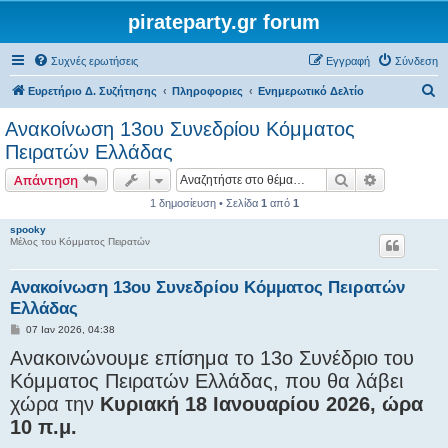
pirateparty.gr forum
Συχνές ερωτήσεις
Εγγραφή
Σύνδεση
Α
Ευρετήριο Δ. Συζήτησης
Πληροφοριες
Ενημερωτικό Δελτίο
ν
Ανακοίνωση 13ου Συνεδρίου Κόμματος
α
Πειρατών Ελλάδας
ζ
Αναζήτηση
Ειδική ανα
Απάντηση
ή
1 δημοσίευση • Σελίδα
1
από
1
τ
spooky
η
Μέλος του Κόμματος Πειρατών
σ
η
Ανακοίνωση 13ου Συνεδρίου Κόμματος Πειρατών
Ελλάδας
Δ
07 Ιαν 2026, 04:38
η
Ανακοινώνουμε επίσημα το 13ο Συνέδριο του
μ
ο
Κόμματος Πειρατών Ελλάδας, που θα λάβει
σ
ί
χώρα την
Κυριακή 18 Ιανουαρίου 2026, ώρα
ε
υ
10 π.μ.
σ
η