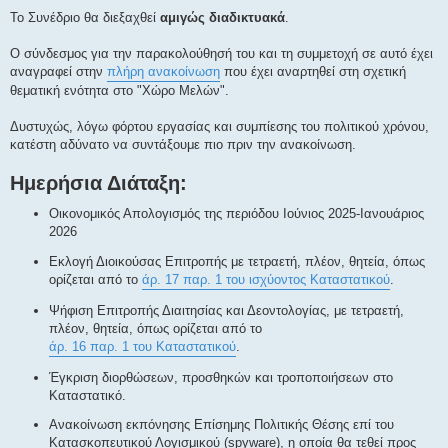
Το Συνέδριο θα διεξαχθεί
αμιγώς διαδικτυακά
.
Ο σύνδεσμος για την παρακολούθησή του και τη συμμετοχή σε αυτό έχει
αναγραφεί στην
πλήρη ανακοίνωση
που έχει αναρτηθεί στη σχετική
θεματική ενότητα στο "Χώρο Μελών".
Δυστυχώς, λόγω φόρτου εργασίας και συμπίεσης του πολιτικού χρόνου,
κατέστη αδύνατο να συντάξουμε πιο πριν την ανακοίνωση.
Ημερήσια Διάταξη:
Οικονομικός Απολογισμός της περιόδου Ιούνιος 2025-Ιανουάριος
2026
Εκλογή Διοικούσας Επιτροπής με τετραετή, πλέον, θητεία, όπως
ορίζεται από το
άρ. 17 παρ. 1 του ισχύοντος Καταστατικού
.
Ψήφιση Επιτροπής Διαιτησίας και Δεοντολογίας, με τετραετή,
πλέον, θητεία, όπως ορίζεται από το
άρ. 16 παρ. 1 του Καταστατικού
.
Έγκριση διορθώσεων, προσθηκών και τροποποιήσεων στο
Καταστατικό.
Ανακοίνωση εκπόνησης Επίσημης Πολιτικής Θέσης επί του
Κατασκοπευτικού Λογισμικού (spyware), η οποία θα τεθεί προς