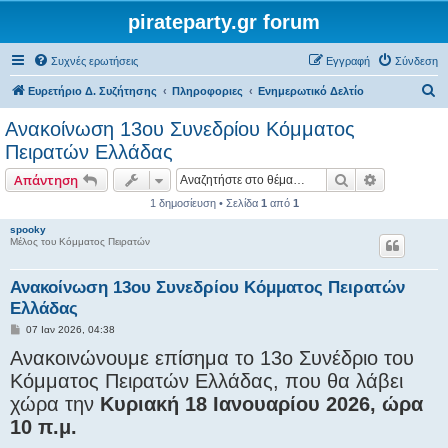
pirateparty.gr forum
Συχνές ερωτήσεις
Εγγραφή
Σύνδεση
Α
Ευρετήριο Δ. Συζήτησης
Πληροφοριες
Ενημερωτικό Δελτίο
ν
Ανακοίνωση 13ου Συνεδρίου Κόμματος
α
Πειρατών Ελλάδας
ζ
Αναζήτηση
Ειδική ανα
Απάντηση
ή
1 δημοσίευση • Σελίδα
1
από
1
τ
spooky
η
Μέλος του Κόμματος Πειρατών
σ
η
Ανακοίνωση 13ου Συνεδρίου Κόμματος Πειρατών
Ελλάδας
Δ
07 Ιαν 2026, 04:38
η
Ανακοινώνουμε επίσημα το 13ο Συνέδριο του
μ
ο
Κόμματος Πειρατών Ελλάδας, που θα λάβει
σ
ί
χώρα την
Κυριακή 18 Ιανουαρίου 2026, ώρα
ε
υ
10 π.μ.
σ
η