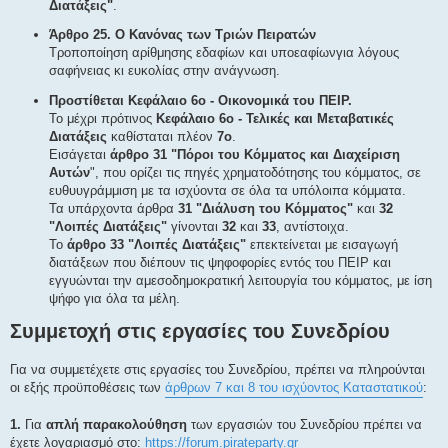
Διατάξεις"
.
Άρθρο 25. Ο Κανόνας των Τριών Πειρατών
Τροποποίηση αρίθμησης εδαφίων και υποεαφίωνγια λόγους
σαφήνειας κι ευκολίας στην ανάγνωση.
Προστίθεται Κεφάλαιο 6ο - Οικονομικά του ΠΕΙΡ.
Το μέχρι πρότινος
Κεφάλαιο 6ο - Τελικές και Μεταβατικές
Διατάξεις
καθίσταται πλέον
7ο
.
Εισάγεται
άρθρο 31 "Πόροι του Κόμματος και Διαχείριση
Αυτών
", που ορίζει τις πηγές χρηματοδότησης του κόμματος, σε
ευθυυγράμμιση με τα ισχύοντα σε όλα τα υπόλοιπα κόμματα.
Τα υπάρχοντα άρθρα
31 "Διάλυση του Κόμματος"
και
32
"Λοιπές Διατάξεις"
γίνονται
32
και
33
, αντίστοιχα.
Το
άρθρο 33 "Λοιπές Διατάξεις"
επεκτείνεται με εισαγωγή
διατάξεων που διέπουν τις ψηφοφορίες εντός του ΠΕΙΡ και
εγγυώνται την αμεσοδημοκρατική λειτουργία του κόμματος, με ίση
ψήφο για όλα τα μέλη.
Συμμετοχή στις εργασίες του Συνεδρίου
Για να συμμετέχετε στις εργασίες του Συνεδρίου, πρέπει να πληρούνται
οι εξής προϋποθέσεις των
άρθρων 7 και 8 του ισχύοντος Καταστατικού
:
1.
Για
απλή παρακολούθηση
των εργασιών του Συνεδρίου πρέπει να
έχετε λογαριασμό στο:
https://forum.pirateparty.gr