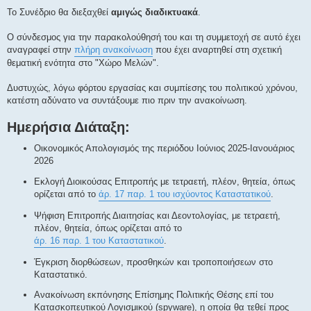
Το Συνέδριο θα διεξαχθεί
αμιγώς διαδικτυακά
.
Ο σύνδεσμος για την παρακολούθησή του και τη συμμετοχή σε αυτό έχει
αναγραφεί στην
πλήρη ανακοίνωση
που έχει αναρτηθεί στη σχετική
θεματική ενότητα στο "Χώρο Μελών".
Δυστυχώς, λόγω φόρτου εργασίας και συμπίεσης του πολιτικού χρόνου,
κατέστη αδύνατο να συντάξουμε πιο πριν την ανακοίνωση.
Ημερήσια Διάταξη:
Οικονομικός Απολογισμός της περιόδου Ιούνιος 2025-Ιανουάριος
2026
Εκλογή Διοικούσας Επιτροπής με τετραετή, πλέον, θητεία, όπως
ορίζεται από το
άρ. 17 παρ. 1 του ισχύοντος Καταστατικού
.
Ψήφιση Επιτροπής Διαιτησίας και Δεοντολογίας, με τετραετή,
πλέον, θητεία, όπως ορίζεται από το
άρ. 16 παρ. 1 του Καταστατικού
.
Έγκριση διορθώσεων, προσθηκών και τροποποιήσεων στο
Καταστατικό.
Ανακοίνωση εκπόνησης Επίσημης Πολιτικής Θέσης επί του
Κατασκοπευτικού Λογισμικού (spyware), η οποία θα τεθεί προς