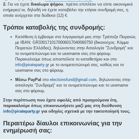
2.
Για να έχετε
δικαίωμα ψήφου
, πρέπει επιπλέον να είστε οικονομικά
ενήμερες/-οι, δηλαδή να έχετε καταβάλει την ετήσια συνδρομή σας, η
οποία ανέρχεται στα δώδεκα (12) €.
Τρόποι καταβολής της συνδρομής:
Κατάθεση ή έμβασμα στο λογαριασμό μας στην Τράπεζα Πειραιώς
με IBAN: GR3301710170006017040060750 (δικαιούχος: Κόμμα
Πειρατών Ελλάδας), δηλώνοντας στην Αιτιολογία "Συνδρομή" και
το ονοματεπώνυμο και το username σας στο φόρουμ.
Παρακαλούμε όπως αποστείλετε το καταθετήριο και στο
info@pirateparty.gr
με το ονοματεπώνυμό σας, καθώς και το
username σας στο φόρουμ.
Μέσω PayPal
στο
electionsfund@gmail.com
, δηλώνοντας στην
αιτιολογία "Συνδρομή" και το ονοματεπώνυμο και το username
σας στο φόρουμ.
Στην περίπτωση που έχετε οφειλές από προηγούμενα έτη,
παρακαλούμε όπως επικοινωνήσετε μαζί μας στη διεύθυνση
info@pirateparty.gr
για οδηγίες σχετικά με την τακτοποίησή τους.
Περαιτέρω δίαυλοι επικοινωνίας για την
ενημέρωσή σας: