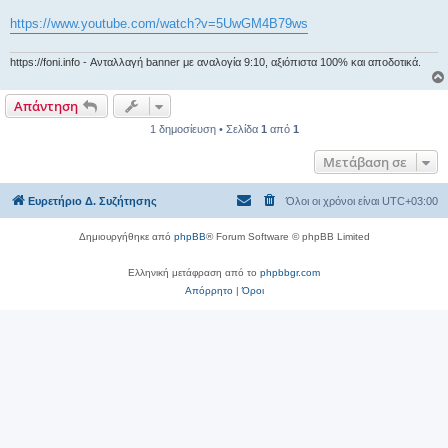
υ
σ
https://www.youtube.com/watch?v=5UwGM4B79ws
η
https://foni.info - Ανταλλαγή banner με αναλογία 9:10, αξιόπιστα 100% και αποδοτικά.
Απάντηση
1 δημοσίευση • Σελίδα
1
από
1
Μετάβαση σε
Ευρετήριο Δ. Συζήτησης
Όλοι οι χρόνοι είναι
UTC+03:00
Δημιουργήθηκε από
phpBB
® Forum Software © phpBB Limited
Ελληνική μετάφραση από το
phpbbgr.com
Απόρρητο
|
Όροι