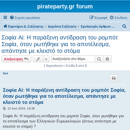
pirateparty.gr forum
Συχνές ερωτήσεις
Εγγραφή
Σύνδεση
Α
Ευρετήριο Δ. Συζήτησης
Δημόσια Συζήτηση
Σχολιασμός άρθρων του διαδικτύου
ν
Σοφία Ai: Η παράξενη αντίδραση του ρομπότ
α
Σοφία, όταν ρωτήθηκε για το αποτέλεσμα,
ζ
απάντησε με κλειστό το στόμα
ή
Αναζήτηση
Ειδική ανα
Απάντηση
τ
1 δημοσίευση • Σελίδα
1
από
1
η
foni
σ
η
Σοφία Ai: Η παράξενη αντίδραση του ρομπότ Σοφία,
όταν ρωτήθηκε για το αποτέλεσμα, απάντησε με
κλειστό το στόμα
Δ
12 Ιουν 2024, 19:38
η
μ
Σοφία Ai: Η παράξενη αντίδραση του ρομπότ Σοφία, όταν ρωτήθηκε για
ο
το αποτέλεσμα των Ελληνικών Ευρωεκλογών (όντως απάντησε με
σ
ί
κλειστό το στόμα) ?
ε