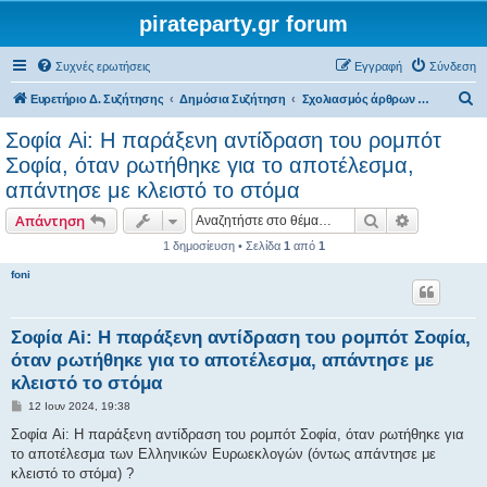
pirateparty.gr forum
Συχνές ερωτήσεις
Εγγραφή
Σύνδεση
Α
Ευρετήριο Δ. Συζήτησης
Δημόσια Συζήτηση
Σχολιασμός άρθρων του διαδικτύου
ν
Σοφία Ai: Η παράξενη αντίδραση του ρομπότ
α
Σοφία, όταν ρωτήθηκε για το αποτέλεσμα,
ζ
απάντησε με κλειστό το στόμα
ή
Αναζήτηση
Ειδική ανα
Απάντηση
τ
1 δημοσίευση • Σελίδα
1
από
1
η
foni
σ
η
Σοφία Ai: Η παράξενη αντίδραση του ρομπότ Σοφία,
όταν ρωτήθηκε για το αποτέλεσμα, απάντησε με
κλειστό το στόμα
Δ
12 Ιουν 2024, 19:38
η
μ
Σοφία Ai: Η παράξενη αντίδραση του ρομπότ Σοφία, όταν ρωτήθηκε για
ο
το αποτέλεσμα των Ελληνικών Ευρωεκλογών (όντως απάντησε με
σ
ί
κλειστό το στόμα) ?
ε