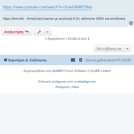
υ
σ
https://www.youtube.com/watch?v=5UwGM4B79ws
η
https://foni.info - Ανταλλαγή banner με αναλογία 9:10, αξιόπιστα 100% και αποδοτικά.
Απάντηση
1 δημοσίευση • Σελίδα
1
από
1
Μετάβαση σε
Ευρετήριο Δ. Συζήτησης
Όλοι οι χρόνοι είναι
UTC+03:00
Δημιουργήθηκε από
phpBB
® Forum Software © phpBB Limited
Ελληνική μετάφραση από το
phpbbgr.com
Απόρρητο
|
Όροι