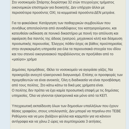
Στο νοσοκομείο Σπάρτης διορίστηκε 32 ετών πτυχιούχος τμήματος
οικονομικών επιστημών για διοικητής. Δεν υπήρχαν άλλοι με
περισσότερα προσόντα; ΟΧΙ, τα κομματικά προσόντα ΔΕΝ μετράνε.
Για τα φακελάκια: Κατάργηση των πειθαρχικών συμβουλίων που
συνήθως αποτελούνται από συναδέλφους του κατηγορούμενου, και
κατευθείαν εκδίκαση σε ποινικό δικαστήριο με ποινή την απόλυση και
αφαίρεση δια παντός της άδειας (γιατρού, μηχανικού κλπ) και δέσμευση
προσωπικής περιουσίας. Έλεγχος πόθεν έσχες σε βάθος προϋπηρεσίας
στην συγκεκριμένη υπηρεσία για όλα τα περιουσιακά στοιχεία του ιδίου
και του στενού οικογενειακού περιβάλλοντος αν προήλθαν από το
«μαύρο» χρήμα
Δημόσιες προμήθειες. Θέλει το νοσοκομείο να αγοράσει γάζες; Να
προκηρύξει ανοιχτό ηλεκτρονικό διαγωνισμό. Επίσης οι προσφορές των
προμηθευτών να είναι ανοικτές. Όλη η διαδικασία να είναι προσβάσιμη
από τους πολίτες. Στο κάτω κάτω τα δικά μας χρήματα είναι.
Ο πολίτης δεν πρέπει να έχει καμία προσωπική επαφή με τις δημόσιες
υπηρεσίες. Όλα να γίνονται ηλεκτρονικά και μόνο από τα ΚΕΠ.
Υποχρεωτική εκπαίδευση όλων των δημοσίων υπαλλήλων που έχουν
θέσεις γραφείου, στους υπολογιστές. Δεν μπορεί να πηγαίνω στο ΤΕΒΕ
Ρεθύμνου και να μου βγάζουν φύλλα και καρμπόν για να κάνουν
αντίγραφα και να χάνω 2 ώρες να συμπληρώσει 3 αιτήσεις.