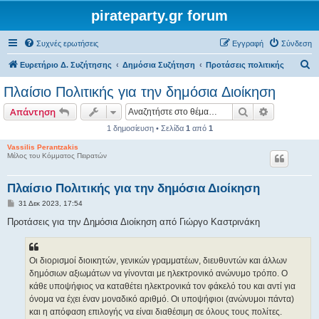
pirateparty.gr forum
Συχνές ερωτήσεις
Εγγραφή
Σύνδεση
Α
Ευρετήριο Δ. Συζήτησης
Δημόσια Συζήτηση
Προτάσεις πολιτικής
ν
Πλαίσιο Πολιτικής για την δημόσια Διοίκηση
α
Αναζήτηση
Ειδική ανα
Απάντηση
ζ
1 δημοσίευση • Σελίδα
1
από
1
ή
Vassilis Perantzakis
τ
Μέλος του Κόμματος Πειρατών
η
σ
Πλαίσιο Πολιτικής για την δημόσια Διοίκηση
η
Δ
31 Δεκ 2023, 17:54
η
μ
Προτάσεις για την Δημόσια Διοίκηση από Γιώργο Καστρινάκη
ο
σ
ί
ε
Οι διορισμοί διοικητών, γενικών γραμματέων, διευθυντών και άλλων
υ
σ
δημόσιων αξιωμάτων να γίνονται με ηλεκτρονικό ανώνυμο τρόπο. Ο
η
κάθε υποψήφιος να καταθέτει ηλεκτρονικά τον φάκελό του και αντί για
όνομα να έχει έναν μοναδικό αριθμό. Οι υποψήφιοι (ανώνυμοι πάντα)
και η απόφαση επιλογής να είναι διαθέσιμη σε όλους τους πολίτες.