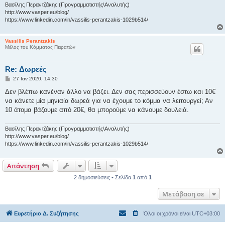
Βασίλης Περαντζάκης (Προγραμματιστής\Αναλυτής)
http://www.vasper.eu/blog/
https://www.linkedin.com/in/vassilis-perantzakis-1029b514/
Vassilis Perantzakis
Μέλος του Κόμματος Πειρατών
Re: Δωρεές
Δ
27 Ιαν 2020, 14:30
η
μ
Δεν βλέπω κανέναν άλλο να βάζει. Δεν σας περισσεύουν έστω και 10€
ο
να κάνετε μία μηνιαία δωρεά για να έχουμε το κόμμα να λειτουργεί; Αν
σ
ί
10 άτομα βάζουμε από 20€, θα μπορούμε να κάνουμε δουλειά.
ε
υ
σ
Βασίλης Περαντζάκης (Προγραμματιστής\Αναλυτής)
η
http://www.vasper.eu/blog/
https://www.linkedin.com/in/vassilis-perantzakis-1029b514/
Απάντηση
2 δημοσιεύσεις • Σελίδα
1
από
1
Μετάβαση σε
Ευρετήριο Δ. Συζήτησης
Όλοι οι χρόνοι είναι
UTC+03:00