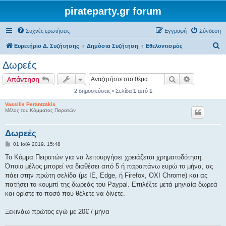
pirateparty.gr forum
Συχνές ερωτήσεις
Εγγραφή
Σύνδεση
Α
Ευρετήριο Δ. Συζήτησης
Δημόσια Συζήτηση
Εθελοντισμός
ν
Δωρεές
α
Αναζήτηση
Ειδική ανα
Απάντηση
ζ
2 δημοσιεύσεις • Σελίδα
1
από
1
ή
Vassilis Perantzakis
τ
Μέλος του Κόμματος Πειρατών
η
σ
Δωρεές
η
Δ
01 Ιούλ 2019, 15:48
η
μ
Το Κόμμα Πειρατών για να λειτουργήσει χρειάζεται χρηματοδότηση.
ο
Όποιο μέλος μπορεί να διαθέσει από 5 ή παραπάνω ευρώ το μήνα, ας
σ
ί
πάει στην πρώτη σελίδα (με IE, Edge, ή Firefox, OXI Chrome) και ας
ε
πατήσει το κουμπί της δωρεάς του Paypal. Επιλέξτε μετά μηνιαία δωρεά
υ
σ
και ορίστε το ποσό που θέλετε να δίνετε.
η
Ξεκινάω πρώτος εγώ με 20€ / μήνα