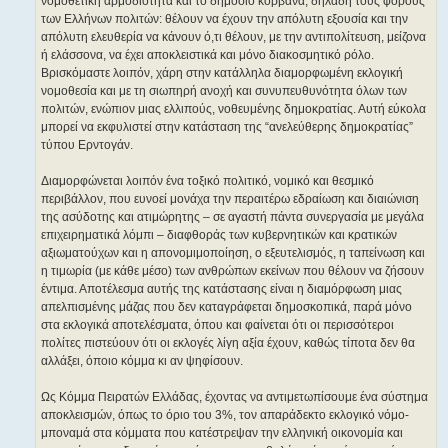
νομοθετική αρμοδιότητα και το δημόσιο κορβανά, δηλαδή τους φόρους
των Ελλήνων πολιτών: θέλουν να έχουν την απόλυτη εξουσία και την
απόλυτη ελευθερία να κάνουν ό,τι θέλουν, με την αντιπολίτευση, μείζονα
ή ελάσσονα, να έχει αποκλειστικά και μόνο διακοσμητικό ρόλο.
Βρισκόμαστε λοιπόν, χάρη στην κατάλληλα διαμορφωμένη εκλογική
νομοθεσία και με τη σιωπηρή ανοχή και συνυπευθυνότητα όλων των
πολιτών, ενώπιον μιας ελλιπούς, νοθευμένης δημοκρατίας. Αυτή εύκολα
μπορεί να εκφυλιστεί στην κατάσταση της “ανελεύθερης δημοκρατίας”
τύπου Ερντογάν.
Διαμορφώνεται λοιπόν ένα τοξικό πολιτικό, νομικό και θεσμικό
περιβάλλον, που ευνοεί μονάχα την περαιτέρω εδραίωση και διαιώνιση
της ασύδοτης και ατιμώρητης – σε αγαστή πάντα συνεργασία με μεγάλα
επιχειρηματικά λόμπι – διαφθοράς των κυβερνητικών και κρατικών
αξιωματούχων και η απονομιμοποίηση, ο εξευτελισμός, η ταπείνωση και
η τιμωρία (με κάθε μέσο) των ανθρώπων εκείνων που θέλουν να ζήσουν
έντιμα. Αποτέλεσμα αυτής της κατάστασης είναι η διαμόρφωση μιας
απελπισμένης μάζας που δεν καταγράφεται δημοσκοπικά, παρά μόνο
στα εκλογικά αποτελέσματα, όπου και φαίνεται ότι οι περισσότεροι
πολίτες πιστεύουν ότι οι εκλογές λίγη αξία έχουν, καθώς τίποτα δεν θα
αλλάξει, όποιο κόμμα κι αν ψηφίσουν.
Ως Κόμμα Πειρατών Ελλάδας, έχοντας να αντιμετωπίσουμε ένα σύστημα
αποκλεισμών, όπως το όριο του 3%, τον απαράδεκτο εκλογικό νόμο-
μποναμά στα κόμματα που κατέστρεψαν την ελληνική οικονομία και