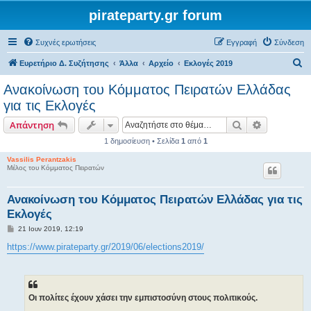
pirateparty.gr forum
Συχνές ερωτήσεις
Εγγραφή
Σύνδεση
Α
Ευρετήριο Δ. Συζήτησης
Άλλα
Αρχείο
Εκλογές 2019
ν
Ανακοίνωση του Κόμματος Πειρατών Ελλάδας
α
για τις Εκλογές
ζ
Αναζήτηση
Ειδική ανα
Απάντηση
ή
1 δημοσίευση • Σελίδα
1
από
1
τ
Vassilis Perantzakis
η
Μέλος του Κόμματος Πειρατών
σ
η
Ανακοίνωση του Κόμματος Πειρατών Ελλάδας για τις
Εκλογές
Δ
21 Ιουν 2019, 12:19
η
μ
https://www.pirateparty.gr/2019/06/elections2019/
ο
σ
ί
ε
υ
σ
Οι πολίτες έχουν χάσει την εμπιστοσύνη στους πολιτικούς.
η