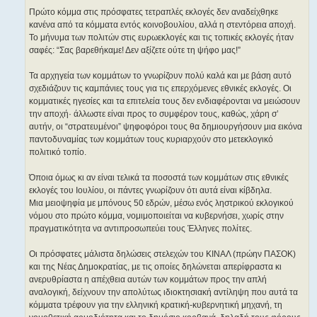
Πρώτο κόμμα στις πρόσφατες τετραπλές εκλογές δεν αναδείχθηκε
κανένα από τα κόμματα εντός κοινοβουλίου, αλλά η στεντόρεια αποχή.
Το μήνυμα των πολιτών στις ευρωεκλογές και τις τοπικές εκλογές ήταν
σαφές: “Σας βαρεθήκαμε! Δεν αξίζετε ούτε τη ψήφο μας!”
Τα αρχηγεία των κομμάτων το γνωρίζουν πολύ καλά και με βάση αυτό
σχεδιάζουν τις καμπάνιες τους για τις επερχόμενες εθνικές εκλογές. Οι
κομματικές ηγεσίες και τα επιτελεία τους δεν ενδιαφέρονται να μειώσουν
την αποχή· άλλωστε είναι προς το συμφέρον τους, καθώς, χάρη σ’
αυτήν, οι “στρατευμένοι” ψηφοφόροι τους θα δημιουργήσουν μια εικόνα
παντοδυναμίας των κομμάτων τους κυριαρχούν στο μετεκλογικό
πολιτικό τοπίο.
Όποια όμως κι αν είναι τελικά τα ποσοστά των κομμάτων στις εθνικές
εκλογές του Ιουλίου, οι πάντες γνωρίζουν ότι αυτά είναι κίβδηλα.
Μια μειοψηφία με μπόνους 50 εδρών, μέσω ενός ληστρικού εκλογικού
νόμου στο πρώτο κόμμα, νομιμοποιείται να κυβερνήσει, χωρίς στην
πραγματικότητα να αντιπροσωπεύει τους Έλληνες πολίτες.
Οι πρόσφατες μάλιστα δηλώσεις στελεχών του ΚΙΝΑΛ (πρώην ΠΑΣΟΚ)
και της Νέας Δημοκρατίας, με τις οποίες δηλώνεται απερίφραστα κι
ανερυθρίαστα η απέχθεια αυτών των κομμάτων προς την απλή
αναλογική, δείχνουν την απολύτως ιδιοκτησιακή αντίληψη που αυτά τα
κόμματα τρέφουν για την ελληνική κρατική-κυβερνητική μηχανή, τη