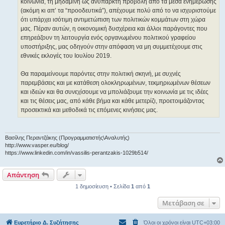
κοινωνία, τη μηδαμινή ως ανύπαρκτη προβολή από τα μέσα ενημέρωσης
(ακόμη κι απ’ τα “προοδευτικά”), απέχουμε πολύ από το να ισχυριστούμε
ότι υπάρχει ισότιμη αντιμετώπιση των πολιτικών κομμάτων στη χώρα
μας. Πέραν αυτών, η οικονομική δυσχέρεια και άλλοι παράγοντες που
επηρεάζουν τη λειτουργία ενός οργανωμένου πολιτικού γραφείου
υποστήριξης, μας οδηγούν στην απόφαση να μη συμμετέχουμε στις
εθνικές εκλογές του Ιουλίου 2019.
Θα παραμείνουμε παρόντες στην πολιτική σκηνή, με συχνές
παρεμβάσεις και με κατάθεση ολοκληρωμένων, τεκμηριωμένων θέσεων
και ιδεών και θα συνεχίσουμε να μπολιάζουμε την κοινωνία με τις ιδέες
και τις θέσεις μας, από κάθε βήμα και κάθε μετερίζι, προετοιμάζοντας
προσεκτικά και μεθοδικά τις επόμενες κινήσεις μας.
Βασίλης Περαντζάκης (Προγραμματιστής\Αναλυτής)
http://www.vasper.eu/blog/
https://www.linkedin.com/in/vassilis-perantzakis-1029b514/
Απάντηση
1 δημοσίευση • Σελίδα
1
από
1
Μετάβαση σε
Ευρετήριο Δ. Συζήτησης
Όλοι οι χρόνοι είναι
UTC+03:00