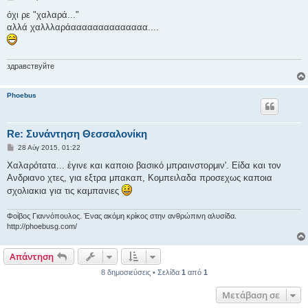
η
μ
όχι ρε "χαλαρά..."
ο
αλλά χαλλλαράαααααααααααααα....
σ
ί
ε
υ
σ
здравствуйте
η
Phoebus
Re: Συνάντηση Θεσσαλονίκη
Δ
28 Αύγ 2015, 01:22
η
μ
Χαλαρότατα... έγινε και καποιο βασικό μπραινστορμιν'. Είδα και τον
ο
Ανδριανο χτες, για εξτρα μπακαπ, Κομπειλαδα προσεχως καποια
σ
ί
σχολιακια για τις καμπανιες
ε
υ
σ
Φοίβος Γιαννόπουλος. Ένας ακόμη κρίκος στην ανθρώπινη αλυσίδα.
η
http://phoebusg.com/
Απάντηση
8 δημοσιεύσεις • Σελίδα
1
από
1
Μετάβαση σε