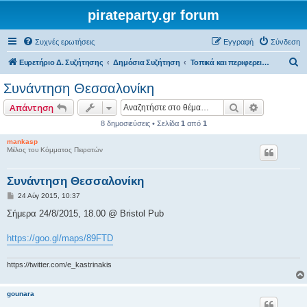
pirateparty.gr forum
Συχνές ερωτήσεις
Εγγραφή
Σύνδεση
Α
Ευρετήριο Δ. Συζήτησης
Δημόσια Συζήτηση
Τοπικά και περιφερειακά θέματα
ν
Συνάντηση Θεσσαλονίκη
α
Αναζήτηση
Ειδική ανα
Απάντηση
ζ
8 δημοσιεύσεις • Σελίδα
1
από
1
ή
mankasp
τ
Μέλος του Κόμματος Πειρατών
η
σ
Συνάντηση Θεσσαλονίκη
η
Δ
24 Αύγ 2015, 10:37
η
μ
Σήμερα 24/8/2015, 18.00 @ Bristol Pub
ο
σ
ί
https://goo.gl/maps/89FTD
ε
υ
σ
https://twitter.com/e_kastrinakis
η
gounara