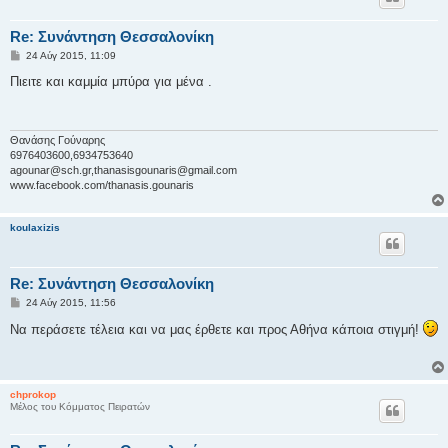
Re: Συνάντηση Θεσσαλονίκη
Δ
24 Αύγ 2015, 11:09
η
μ
Πιειτε και καμμία μπύρα για μένα .
ο
σ
ί
ε
υ
Θανάσης Γούναρης
σ
6976403600,6934753640
η
agounar@sch.gr
,
thanasisgounaris@gmail.com
www.facebook.com/thanasis.gounaris
koulaxizis
Re: Συνάντηση Θεσσαλονίκη
Δ
24 Αύγ 2015, 11:56
η
μ
Να περάσετε τέλεια και να μας έρθετε και προς Αθήνα κάποια στιγμή!
ο
σ
ί
ε
υ
chprokop
σ
Μέλος του Κόμματος Πειρατών
η