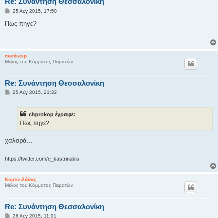
Re: Συνάντηση Θεσσαλονίκη
Δ
25 Αύγ 2015, 17:50
η
μ
Πως πηγε?
ο
σ
ί
ε
υ
mankasp
σ
Μέλος του Κόμματος Πειρατών
η
Re: Συνάντηση Θεσσαλονίκη
Δ
25 Αύγ 2015, 21:32
η
μ
ο
chprokop έγραψε:
σ
ί
Πως πηγε?
ε
υ
σ
χαλαρά...
η
https://twitter.com/e_kastrinakis
Κομπειλάδας
Μέλος του Κόμματος Πειρατών
Re: Συνάντηση Θεσσαλονίκη
Δ
26 Αύγ 2015, 11:01