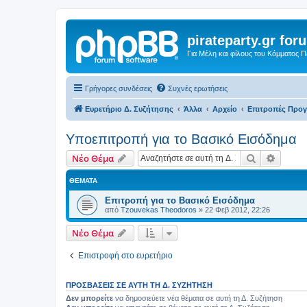
pirateparty.gr for
Για Μέλη και φίλους του Κόμματος 
Γρήγορες συνδέσεις
Συχνές ερωτήσεις
Ευρετήριο Δ. Συζήτησης
Άλλα
Αρχείο
Επιτροπές Προ
Υποεπιτροπή για το Βασικό Εισόδημα
Αναζήτηση
Ειδική
Νέο Θέμα
ΘΈΜΑΤΑ
Επιτροπή για το Βασικό Εισόδημα
από
Tzouvekas Theodoros
»
22 Φεβ 2012, 22:26
Νέο Θέμα
Επιστροφή στο ευρετήριο
ΠΡΟΣΒΆΣΕΙΣ ΣΕ ΑΥΤΉ ΤΗ Δ. ΣΥΖΉΤΗΣΗ
Δεν μπορείτε
να δημοσιεύετε νέα θέματα σε αυτή τη Δ. Συζήτηση