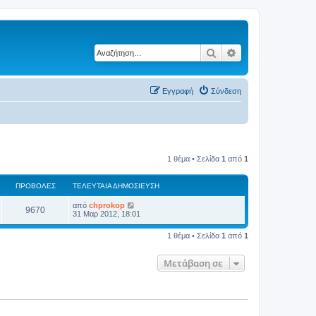
Αναζήτηση
Ειδική αναζήτηση
Εγγραφή
Σύνδεση
1 θέμα • Σελίδα
1
από
1
ΠΡΟΒΟΛΈΣ
ΤΕΛΕΥΤΑΊΑ ΔΗΜΟΣΊΕΥΣΗ
από
chprokop
9670
31 Μαρ 2012, 18:01
1 θέμα • Σελίδα
1
από
1
Μετάβαση σε