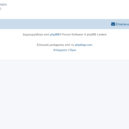
ήτηση
η
Επικοινω
Δημιουργήθηκε από
phpBB
® Forum Software © phpBB Limited
Ελληνική μετάφραση από το
phpbbgr.com
Απόρρητο
|
Όροι