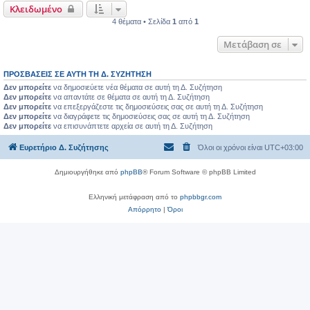
Κλειδωμένο
4 θέματα • Σελίδα
1
από
1
Μετάβαση σε
ΠΡΟΣΒΆΣΕΙΣ ΣΕ ΑΥΤΉ ΤΗ Δ. ΣΥΖΉΤΗΣΗ
Δεν μπορείτε
να δημοσιεύετε νέα θέματα σε αυτή τη Δ. Συζήτηση
Δεν μπορείτε
να απαντάτε σε θέματα σε αυτή τη Δ. Συζήτηση
Δεν μπορείτε
να επεξεργάζεστε τις δημοσιεύσεις σας σε αυτή τη Δ. Συζήτηση
Δεν μπορείτε
να διαγράφετε τις δημοσιεύσεις σας σε αυτή τη Δ. Συζήτηση
Δεν μπορείτε
να επισυνάπτετε αρχεία σε αυτή τη Δ. Συζήτηση
Ευρετήριο Δ. Συζήτησης
Όλοι οι χρόνοι είναι
UTC+03:00
Δημιουργήθηκε από
phpBB
® Forum Software © phpBB Limited
Ελληνική μετάφραση από το
phpbbgr.com
Απόρρητο
|
Όροι