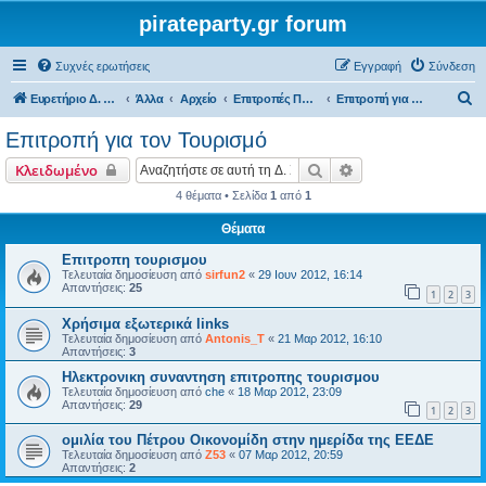
pirateparty.gr forum
Συχνές ερωτήσεις
Εγγραφή
Σύνδεση
Α
Ευρετήριο Δ. Συζήτησης
Άλλα
Αρχείο
Επιτροπές Προγράμματος
Επιτροπή για τον Τουρισμό
ν
Επιτροπή για τον Τουρισμό
α
Αναζήτηση
Ειδική αναζήτηση
Κλειδωμένο
ζ
4 θέματα • Σελίδα
1
από
1
ή
Θέματα
τ
η
Επιτροπη τουρισμου
Τελευταία δημοσίευση από
sirfun2
«
29 Ιουν 2012, 16:14
σ
Απαντήσεις:
25
1
2
3
η
Χρήσιμα εξωτερικά links
Τελευταία δημοσίευση από
Antonis_T
«
21 Μαρ 2012, 16:10
Απαντήσεις:
3
Ηλεκτρονικη συναντηση επιτροπης τουρισμου
Τελευταία δημοσίευση από
che
«
18 Μαρ 2012, 23:09
Απαντήσεις:
29
1
2
3
ομιλία του Πέτρου Οικονομίδη στην ημερίδα της ΕΕΔΕ
Τελευταία δημοσίευση από
Z53
«
07 Μαρ 2012, 20:59
Απαντήσεις:
2