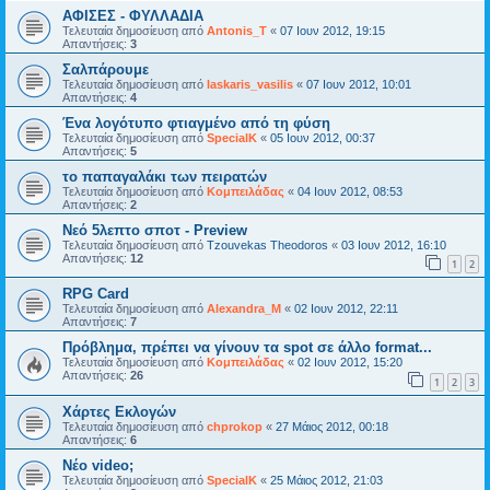
ΑΦΙΣΕΣ - ΦΥΛΛΑΔΙΑ
Τελευταία δημοσίευση από
Antonis_T
«
07 Ιουν 2012, 19:15
Απαντήσεις:
3
Σαλπάρουμε
Τελευταία δημοσίευση από
laskaris_vasilis
«
07 Ιουν 2012, 10:01
Απαντήσεις:
4
Ένα λογότυπο φτιαγμένο από τη φύση
Τελευταία δημοσίευση από
SpecialK
«
05 Ιουν 2012, 00:37
Απαντήσεις:
5
το παπαγαλάκι των πειρατών
Τελευταία δημοσίευση από
Κομπειλάδας
«
04 Ιουν 2012, 08:53
Απαντήσεις:
2
Νεό 5λεπτο σποτ - Preview
Τελευταία δημοσίευση από
Tzouvekas Theodoros
«
03 Ιουν 2012, 16:10
Απαντήσεις:
12
1
2
RPG Card
Τελευταία δημοσίευση από
Alexandra_M
«
02 Ιουν 2012, 22:11
Απαντήσεις:
7
Πρόβλημα, πρέπει να γίνουν τα spot σε άλλο format...
Τελευταία δημοσίευση από
Κομπειλάδας
«
02 Ιουν 2012, 15:20
Απαντήσεις:
26
1
2
3
Χάρτες Εκλογών
Τελευταία δημοσίευση από
chprokop
«
27 Μάιος 2012, 00:18
Απαντήσεις:
6
Νέο video;
Τελευταία δημοσίευση από
SpecialK
«
25 Μάιος 2012, 21:03