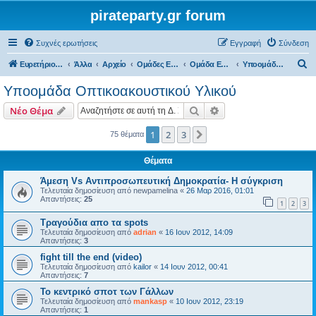
pirateparty.gr forum
Συχνές ερωτήσεις
Εγγραφή
Σύνδεση
Α
Ευρετήριο Δ. Συζήτησης
Άλλα
Αρχείο
Ομάδες Εργασίας
Ομάδα Επικοινωνίας
Υποομάδα Οπτικοακουστικού Υλικού
ν
Υποομάδα Οπτικοακουστικού Υλικού
α
Αναζήτηση
Ειδική αναζήτηση
Νέο Θέμα
ζ
ή
1
2
3
Επόμενη
75 θέματα
τ
Θέματα
η
Άμεση Vs Αντιπροσωπευτική Δημοκρατία- Η σύγκριση
σ
Τελευταία δημοσίευση από
newpamelina
«
26 Μαρ 2016, 01:01
Απαντήσεις:
25
η
1
2
3
Τραγούδια απο τα spots
Τελευταία δημοσίευση από
adrian
«
16 Ιουν 2012, 14:09
Απαντήσεις:
3
fight till the end (video)
Τελευταία δημοσίευση από
kailor
«
14 Ιουν 2012, 00:41
Απαντήσεις:
7
Το κεντρικό σποτ των Γάλλων
Τελευταία δημοσίευση από
mankasp
«
10 Ιουν 2012, 23:19
Απαντήσεις:
1