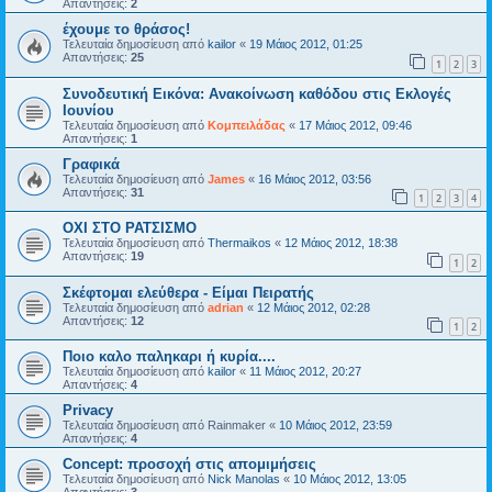
Απαντήσεις:
2
έχουμε το θράσος!
Τελευταία δημοσίευση από
kailor
«
19 Μάιος 2012, 01:25
Απαντήσεις:
25
1
2
3
Συνοδευτική Εικόνα: Ανακοίνωση καθόδου στις Εκλογές
Ιουνίου
Τελευταία δημοσίευση από
Κομπειλάδας
«
17 Μάιος 2012, 09:46
Απαντήσεις:
1
Γραφικά
Τελευταία δημοσίευση από
James
«
16 Μάιος 2012, 03:56
Απαντήσεις:
31
1
2
3
4
ΟΧΙ ΣΤΟ ΡΑΤΣΙΣΜΟ
Τελευταία δημοσίευση από
Thermaikos
«
12 Μάιος 2012, 18:38
Απαντήσεις:
19
1
2
Σκέφτομαι ελεύθερα - Είμαι Πειρατής
Τελευταία δημοσίευση από
adrian
«
12 Μάιος 2012, 02:28
Απαντήσεις:
12
1
2
Ποιο καλο παληκαρι ή κυρία....
Τελευταία δημοσίευση από
kailor
«
11 Μάιος 2012, 20:27
Απαντήσεις:
4
Privacy
Τελευταία δημοσίευση από
Rainmaker
«
10 Μάιος 2012, 23:59
Απαντήσεις:
4
Concept: προσοχή στις απομιμήσεις
Τελευταία δημοσίευση από
Nick Manolas
«
10 Μάιος 2012, 13:05