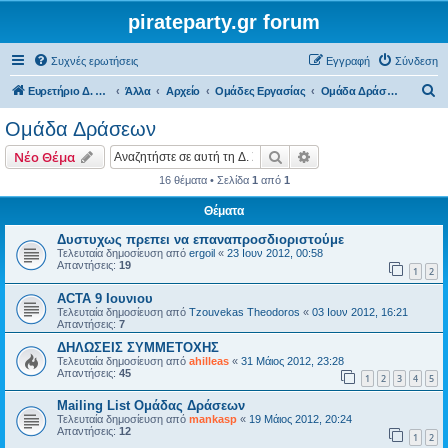
pirateparty.gr forum
Συχνές ερωτήσεις
Εγγραφή
Σύνδεση
Α
Ευρετήριο Δ. Συζήτησης
Άλλα
Αρχείο
Ομάδες Εργασίας
Ομάδα Δράσεων
ν
Ομάδα Δράσεων
α
Αναζήτηση
Ειδική αναζήτηση
Νέο Θέμα
ζ
16 θέματα • Σελίδα
1
από
1
ή
Θέματα
τ
η
Δυστυχως πρεπει να επαναπροσδιοριστούμε
Τελευταία δημοσίευση από
ergoil
«
23 Ιουν 2012, 00:58
σ
Απαντήσεις:
19
1
2
η
ACTA 9 Ιουνιου
Τελευταία δημοσίευση από
Tzouvekas Theodoros
«
03 Ιουν 2012, 16:21
Απαντήσεις:
7
ΔΗΛΩΣΕΙΣ ΣΥΜΜΕΤΟΧΗΣ
Τελευταία δημοσίευση από
ahilleas
«
31 Μάιος 2012, 23:28
Απαντήσεις:
45
1
2
3
4
5
Mailing List Ομάδας Δράσεων
Τελευταία δημοσίευση από
mankasp
«
19 Μάιος 2012, 20:24
Απαντήσεις:
12
1
2