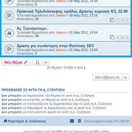
Τελευταία δημοσίευση από
James
«
08 Μαρ 2012, 14:39
Απαντήσεις:
4
Πρακτικά Τηλεδιάσκεψης ομάδος Δράσης κυριακή 4/3, 22.00
Τελευταία δημοσίευση από
James
«
05 Μαρ 2012, 13:18
Απαντήσεις:
22
1
2
3
Ας Ξεκινησουμε..
Τελευταία δημοσίευση από
James
«
01 Μαρ 2012, 14:54
Απαντήσεις:
28
1
2
3
Δραση για συνάντηση στην Θεσ/νικη 18/3
Τελευταία δημοσίευση από
James
«
01 Μαρ 2012, 13:58
Απαντήσεις:
3
Νέο Θέμα
16 θέματα • Σελίδα
1
από
1
Μετάβαση σε
ΠΡΟΣΒΆΣΕΙΣ ΣΕ ΑΥΤΉ ΤΗ Δ. ΣΥΖΉΤΗΣΗ
Δεν μπορείτε
να δημοσιεύετε νέα θέματα σε αυτή τη Δ. Συζήτηση
Δεν μπορείτε
να απαντάτε σε θέματα σε αυτή τη Δ. Συζήτηση
Δεν μπορείτε
να επεξεργάζεστε τις δημοσιεύσεις σας σε αυτή τη Δ. Συζήτηση
Δεν μπορείτε
να διαγράφετε τις δημοσιεύσεις σας σε αυτή τη Δ. Συζήτηση
Δεν μπορείτε
να επισυνάπτετε αρχεία σε αυτή τη Δ. Συζήτηση
Ευρετήριο Δ. Συζήτησης
Όλοι οι χρόνοι είναι
UTC+03:00
Δημιουργήθηκε από
phpBB
® Forum Software © phpBB Limited