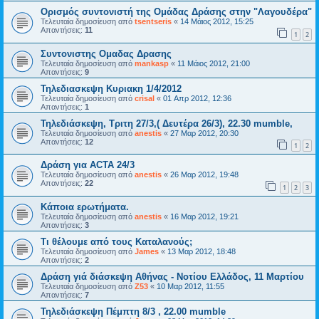
Ορισμός συντονιστή της Ομάδας Δράσης στην "Λαγουδέρα"
Τελευταία δημοσίευση από
tsentseris
«
14 Μάιος 2012, 15:25
Απαντήσεις:
11
1
2
Συντονιστης Ομαδας Δρασης
Τελευταία δημοσίευση από
mankasp
«
11 Μάιος 2012, 21:00
Απαντήσεις:
9
Τηλεδιασκεψη Κυριακη 1/4/2012
Τελευταία δημοσίευση από
crisal
«
01 Απρ 2012, 12:36
Απαντήσεις:
1
Τηλεδιάσκεψη, Τριτη 27/3,( Δευτέρα 26/3), 22.30 mumble,
Τελευταία δημοσίευση από
anestis
«
27 Μαρ 2012, 20:30
Απαντήσεις:
12
1
2
Δράση για ACTA 24/3
Τελευταία δημοσίευση από
anestis
«
26 Μαρ 2012, 19:48
Απαντήσεις:
22
1
2
3
Κάποια ερωτήματα.
Τελευταία δημοσίευση από
anestis
«
16 Μαρ 2012, 19:21
Απαντήσεις:
3
Τι θέλουμε από τους Καταλανούς;
Τελευταία δημοσίευση από
James
«
13 Μαρ 2012, 18:48
Απαντήσεις:
2
Δράση γιά διάσκεψη Αθήνας - Νοτίου Ελλάδος, 11 Μαρτίου
Τελευταία δημοσίευση από
Z53
«
10 Μαρ 2012, 11:55
Απαντήσεις:
7
Τηλεδιάσκεψη Πέμπτη 8/3 , 22.00 mumble