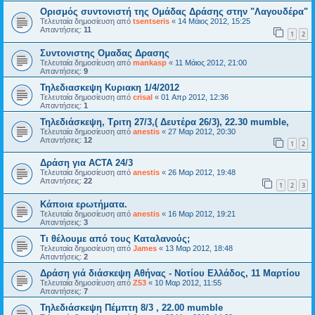
Ορισμός συντονιστή της Ομάδας Δράσης στην "Λαγουδέρα"
Τελευταία δημοσίευση από
tsentseris
«
14 Μάιος 2012, 15:25
Απαντήσεις:
11
1
2
Συντονιστης Ομαδας Δρασης
Τελευταία δημοσίευση από
mankasp
«
11 Μάιος 2012, 21:00
Απαντήσεις:
9
Τηλεδιασκεψη Κυριακη 1/4/2012
Τελευταία δημοσίευση από
crisal
«
01 Απρ 2012, 12:36
Απαντήσεις:
1
Τηλεδιάσκεψη, Τριτη 27/3,( Δευτέρα 26/3), 22.30 mumble,
Τελευταία δημοσίευση από
anestis
«
27 Μαρ 2012, 20:30
Απαντήσεις:
12
1
2
Δράση για ACTA 24/3
Τελευταία δημοσίευση από
anestis
«
26 Μαρ 2012, 19:48
Απαντήσεις:
22
1
2
3
Κάποια ερωτήματα.
Τελευταία δημοσίευση από
anestis
«
16 Μαρ 2012, 19:21
Απαντήσεις:
3
Τι θέλουμε από τους Καταλανούς;
Τελευταία δημοσίευση από
James
«
13 Μαρ 2012, 18:48
Απαντήσεις:
2
Δράση γιά διάσκεψη Αθήνας - Νοτίου Ελλάδος, 11 Μαρτίου
Τελευταία δημοσίευση από
Z53
«
10 Μαρ 2012, 11:55
Απαντήσεις:
7
Τηλεδιάσκεψη Πέμπτη 8/3 , 22.00 mumble