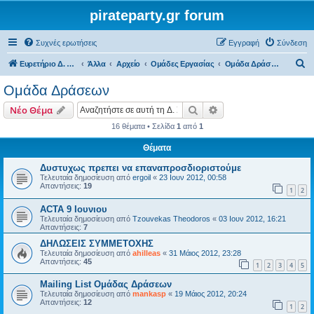
pirateparty.gr forum
Συχνές ερωτήσεις
Εγγραφή
Σύνδεση
Α
Ευρετήριο Δ. Συζήτησης
Άλλα
Αρχείο
Ομάδες Εργασίας
Ομάδα Δράσεων
ν
Ομάδα Δράσεων
α
Αναζήτηση
Ειδική αναζήτηση
Νέο Θέμα
ζ
16 θέματα • Σελίδα
1
από
1
ή
Θέματα
τ
η
Δυστυχως πρεπει να επαναπροσδιοριστούμε
Τελευταία δημοσίευση από
ergoil
«
23 Ιουν 2012, 00:58
σ
Απαντήσεις:
19
1
2
η
ACTA 9 Ιουνιου
Τελευταία δημοσίευση από
Tzouvekas Theodoros
«
03 Ιουν 2012, 16:21
Απαντήσεις:
7
ΔΗΛΩΣΕΙΣ ΣΥΜΜΕΤΟΧΗΣ
Τελευταία δημοσίευση από
ahilleas
«
31 Μάιος 2012, 23:28
Απαντήσεις:
45
1
2
3
4
5
Mailing List Ομάδας Δράσεων
Τελευταία δημοσίευση από
mankasp
«
19 Μάιος 2012, 20:24
Απαντήσεις:
12
1
2