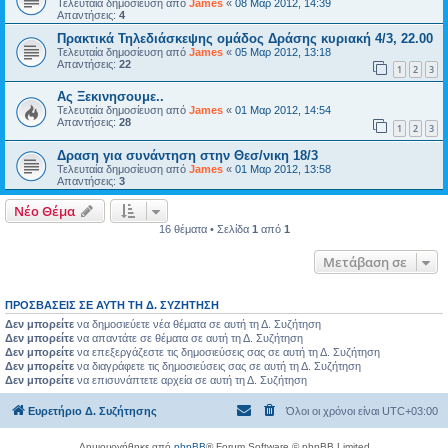
Τελευταία δημοσίευση από
James
«
08 Μαρ 2012, 14:39
Απαντήσεις:
4
Πρακτικά Τηλεδιάσκεψης ομάδος Δράσης κυριακή 4/3, 22.00
Τελευταία δημοσίευση από
James
«
05 Μαρ 2012, 13:18
Απαντήσεις:
22
1
2
3
Ας Ξεκινησουμε..
Τελευταία δημοσίευση από
James
«
01 Μαρ 2012, 14:54
Απαντήσεις:
28
1
2
3
Δραση για συνάντηση στην Θεσ/νικη 18/3
Τελευταία δημοσίευση από
James
«
01 Μαρ 2012, 13:58
Απαντήσεις:
3
Νέο Θέμα
16 θέματα • Σελίδα
1
από
1
Μετάβαση σε
ΠΡΟΣΒΆΣΕΙΣ ΣΕ ΑΥΤΉ ΤΗ Δ. ΣΥΖΉΤΗΣΗ
Δεν μπορείτε
να δημοσιεύετε νέα θέματα σε αυτή τη Δ. Συζήτηση
Δεν μπορείτε
να απαντάτε σε θέματα σε αυτή τη Δ. Συζήτηση
Δεν μπορείτε
να επεξεργάζεστε τις δημοσιεύσεις σας σε αυτή τη Δ. Συζήτηση
Δεν μπορείτε
να διαγράφετε τις δημοσιεύσεις σας σε αυτή τη Δ. Συζήτηση
Δεν μπορείτε
να επισυνάπτετε αρχεία σε αυτή τη Δ. Συζήτηση
Ευρετήριο Δ. Συζήτησης
Όλοι οι χρόνοι είναι
UTC+03:00
Δημιουργήθηκε από
phpBB
® Forum Software © phpBB Limited