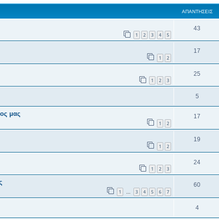
ΑΠΑΝΤΉΣΕΙΣ
43
1
2
3
4
5
17
1
2
25
1
2
3
5
ρος μας
17
1
2
19
1
2
24
1
2
3
ς
60
1
3
4
5
6
7
…
4