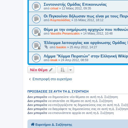
Συντονιστής Ομάδας Επικοινωνίας
από
crisal
»
12 Μάιος 2012, 09:35
Οι Πιγκουίνοι δήλωσαν πως είναι με τους Πειρ
από
Κομπειλάδας
»
15 Μάιος 2012, 18:12
Θέμα με την ενημέρωση αρχηγών που πιθανών
από
Vassilis Perantzakis
»
14 Μάιος 2012, 10:48
Έλλειμμα λειτουργίας και οργάνωσης Ομάδας 
από
baskin
»
25 Απρ 2012, 14:27
Λήμμα "Κόμμα Πειρατών" στην Ελληνική Wikipe
από
imak
»
24 Απρ 2012, 08:59
Νέο Θέμα
Επιστροφή στο ευρετήριο
ΠΡΟΣΒΆΣΕΙΣ ΣΕ ΑΥΤΉ ΤΗ Δ. ΣΥΖΉΤΗΣΗ
Δεν μπορείτε
να δημοσιεύετε νέα θέματα σε αυτή τη Δ. Συζήτηση
Δεν μπορείτε
να απαντάτε σε θέματα σε αυτή τη Δ. Συζήτηση
Δεν μπορείτε
να επεξεργάζεστε τις δημοσιεύσεις σας σε αυτή τη Δ. Συζ
Δεν μπορείτε
να διαγράφετε τις δημοσιεύσεις σας σε αυτή τη Δ. Συζήτησ
Δεν μπορείτε
να επισυνάπτετε αρχεία σε αυτή τη Δ. Συζήτηση
Ευρετήριο Δ. Συζήτησης