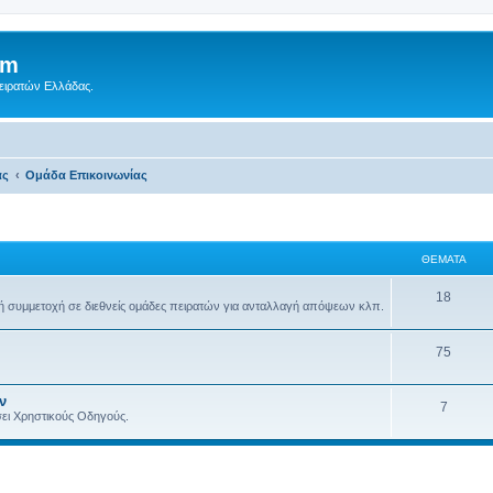
um
Πειρατών Ελλάδας.
ας
Ομάδα Επικοινωνίας
ΘΈΜΑΤΑ
18
νική συμμετοχή σε διεθνείς ομάδες πειρατών για ανταλλαγή απόψεων κλπ.
75
ν
7
ει Χρηστικούς Οδηγούς.
 αναζήτηση