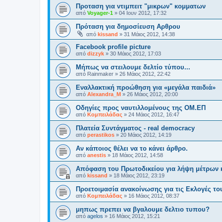
Προταση για ντιμπειτ "μικρων" κομματων
από
Voyager-1
»
04 Ιουν 2012, 17:32
Πρόταση για δημοσίευση Αρθρου
από
kissand
»
31 Μάιος 2012, 14:38
Facebook profile picture
από
dizzyk
»
30 Μάιος 2012, 17:03
Μήπως να στειλουμε δελτίο τύπου...
από
Rainmaker
»
26 Μάιος 2012, 22:42
Eναλλακτική προώθηση για «μεγάλα παιδιά»
από
Alexandra_M
»
26 Μάιος 2012, 20:00
Οδηγίες προς ναυτιλλομένους της ΟΜ.ΕΠ
από
Κομπειλάδας
»
24 Μάιος 2012, 16:47
Πλατεία Συντάγματος - real democracy
από
perastikos
»
20 Μάιος 2012, 14:19
Αν κάποιος θέλει να το κάνει άρθρο.
από
anestis
»
18 Μάιος 2012, 14:58
Aπόφαση του Πρωτοδικείου για λήψη μέτρων κ
από
kissand
»
18 Μάιος 2012, 23:19
Προετοιμασία ανακοίνωσης για τις Εκλογές το
από
Κομπειλάδας
»
16 Μάιος 2012, 08:37
μηπως πρεπει να βγαλουμε δελτιο τυπου?
από
agelos
»
16 Μάιος 2012, 15:21