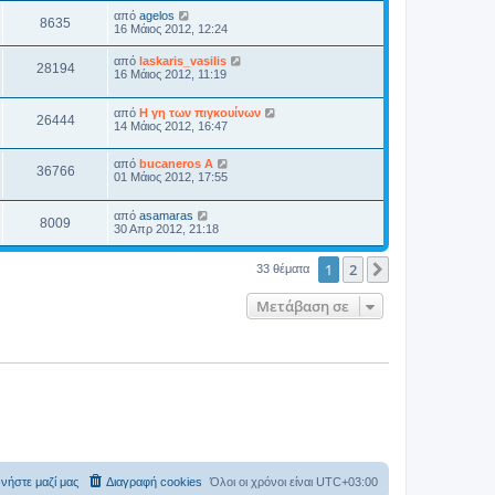
από
agelos
8635
16 Μάιος 2012, 12:24
από
laskaris_vasilis
28194
16 Μάιος 2012, 11:19
από
Η γη των πιγκουίνων
26444
14 Μάιος 2012, 16:47
από
bucaneros A
36766
01 Μάιος 2012, 17:55
από
asamaras
8009
30 Απρ 2012, 21:18
1
2
Επόμενη
33 θέματα
Μετάβαση σε
νήστε μαζί μας
Διαγραφή cookies
Όλοι οι χρόνοι είναι
UTC+03:00