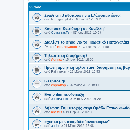
ΘΈΜΑΤΑ
Σύλληψη 3 ηθοποιών για βλάσφημο έργο!
από
hrsfpgyjrnptrd
»
10 Ιουν 2012, 13:11
Χαστούκι Κασιδιάρη σε Κανέλλη/
από
OdysseasTz
»
07 Ιουν 2012, 10:39
Διαλέξτε το σήμα για το Πειρατικό Παπαγαλάκι
από
Κομπειλάδας
»
13 Ιουν 2012, 11:56
Τηλεοπτική διαφήμιση?
από
Admax
»
15 Ιουν 2012, 18:08
Πρώτη αρνητική τηλεοπτική διαφήμιση εις βά
από
Rainmaker
»
22 Μάιος 2012, 13:53
Gasprice gr
από
chprokop
»
26 Μάιος 2012, 18:47
Ενα video συνέντευξη
από
JohnPagonis
»
05 Ιουν 2012, 01:20
Δήλωση Συμμετοχής στην Ομάδα Επικοινωνία
από
anestis
»
19 Φεβ 2012, 02:56
σχετικα με υποομάδα "ανασκαφων"
από
agelos
»
21 Μάιος 2012, 13:08