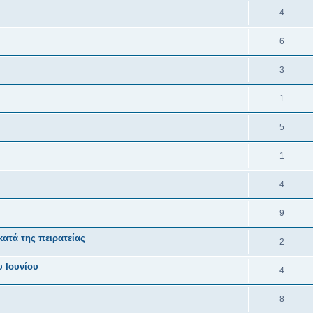
4
6
3
1
5
1
4
9
ατά της πειρατείας
2
υ Ιουνίου
4
8