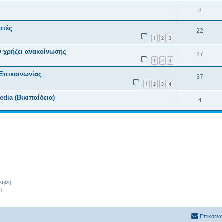
8
ατές
22
1
2
3
 χρήζει ανακοίνωσης
27
1
2
3
Επικοινωνίας
37
1
2
3
4
dia (Βικιπαίδεια)
4
ήτηση
η
Επικοινω