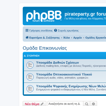
pirateparty.gr for
Για Μέλη και φίλους του Κόμματος 
Γρήγορες συνδέσεις
Συχνές ερωτήσεις
Ευρετήριο Δ. Συζήτησης
Άλλα
Αρχείο
Ομάδες Εργασί
Ομάδα Επικοινωνίας
Δ. ΣΥΖΉΤΗΣΗ
Υποομάδα Διεθνών Σχέσεων
Διεθνείς mailing lists, επαφές με άλλους Πειρατές, ηλεκτρο
Υποομάδα Οπτικοακουστικού Υλικού
Παραγωγή audio, video, animation, γραφικών.
Υποομάδα Ψηφιακής Ενημέρωσης Νέων Μελώ
Ενημερώνει ψηφιακά ενδιαφερόμενους ή Νέα Μέλη. Συντάσσ
Αναζήτηση
Ειδική
Νέο Θέμα