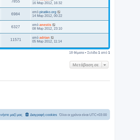
7855
16 Μαρ 2012, 16:32
από
piratiko.org
6984
14 Μαρ 2012, 00:22
από
anestis
6327
08 Μαρ 2012, 23:10
από
adrian
11571
05 Μαρ 2012, 11:14
18 θέματα • Σελίδα
1
από
1
Μετάβαση σε
νήστε μαζί μας
Διαγραφή cookies
Όλοι οι χρόνοι είναι
UTC+03:00