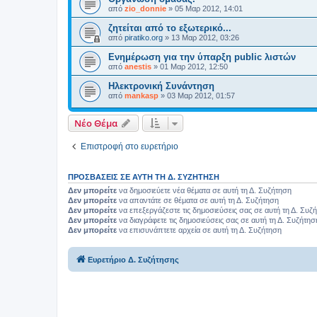
από
zio_donnie
»
05 Μαρ 2012, 14:01
ζητείται από το εξωτερικό...
από
piratiko.org
»
13 Μαρ 2012, 03:26
Ενημέρωση για την ύπαρξη public λιστών
από
anestis
»
01 Μαρ 2012, 12:50
Ηλεκτρονική Συνάντηση
από
mankasp
»
03 Μαρ 2012, 01:57
Νέο Θέμα
Επιστροφή στο ευρετήριο
ΠΡΟΣΒΆΣΕΙΣ ΣΕ ΑΥΤΉ ΤΗ Δ. ΣΥΖΉΤΗΣΗ
Δεν μπορείτε
να δημοσιεύετε νέα θέματα σε αυτή τη Δ. Συζήτηση
Δεν μπορείτε
να απαντάτε σε θέματα σε αυτή τη Δ. Συζήτηση
Δεν μπορείτε
να επεξεργάζεστε τις δημοσιεύσεις σας σε αυτή τη Δ. Συζ
Δεν μπορείτε
να διαγράφετε τις δημοσιεύσεις σας σε αυτή τη Δ. Συζήτησ
Δεν μπορείτε
να επισυνάπτετε αρχεία σε αυτή τη Δ. Συζήτηση
Ευρετήριο Δ. Συζήτησης