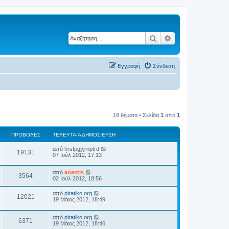
Αναζήτηση
Ειδική αναζήτηση
Εγγραφή
Σύνδεση
18 θέματα • Σελίδα
1
από
1
ΠΡΟΒΟΛΈΣ
ΤΕΛΕΥΤΑΊΑ ΔΗΜΟΣΊΕΥΣΗ
από
hrsfpgyjrnptrd
19131
07 Ιούλ 2012, 17:13
από
anestis
3564
02 Ιούλ 2012, 18:56
από
piratiko.org
12021
19 Μάιος 2012, 18:49
από
piratiko.org
6371
19 Μάιος 2012, 18:46