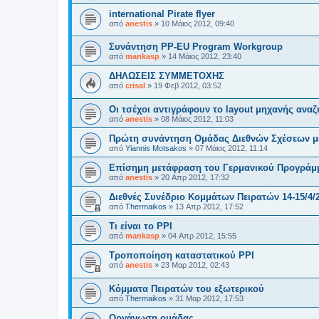
international Pirate flyer
από
anestis
»
10 Μάιος 2012, 09:40
Συνάντηση PP-EU Program Workgroup
από
mankasp
»
14 Μάιος 2012, 23:40
ΔΗΛΩΣΕΙΣ ΣΥΜΜΕΤΟΧΗΣ
από
crisal
»
19 Φεβ 2012, 03:52
Οι τσέχοι αντιγράφουν το layout μηχανής ανα
από
anestis
»
08 Μάιος 2012, 11:03
Πρώτη συνάντηση Ομάδας Διεθνών Σχέσεων με
από
Yiannis Motsakos
»
07 Μάιος 2012, 11:14
Επίσημη μετάφραση του Γερμανικού Προγράμ
από
anestis
»
20 Απρ 2012, 17:32
Διεθνές Συνέδριο Κομμάτων Πειρατών 14-15/4/
από
Thermaikos
»
13 Απρ 2012, 17:52
Τι είναι το PPI
από
mankasp
»
04 Απρ 2012, 15:55
Τροποποίηση καταστατικού PPI
από
anestis
»
23 Μαρ 2012, 02:43
Κόμματα Πειρατών του εξωτερικού
από
Thermaikos
»
31 Μαρ 2012, 17:53
Οργάνωση ομάδας.