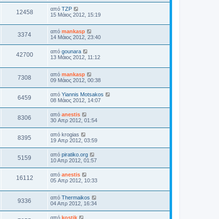
από
TZP
12458
15 Μάιος 2012, 15:19
από
mankasp
3374
14 Μάιος 2012, 23:40
από
gounara
42700
13 Μάιος 2012, 11:12
από
mankasp
7308
09 Μάιος 2012, 00:38
από
Yiannis Motsakos
6459
08 Μάιος 2012, 14:07
από
anestis
8306
30 Απρ 2012, 01:54
από
krogias
8395
19 Απρ 2012, 03:59
από
piratiko.org
5159
10 Απρ 2012, 01:57
από
anestis
16112
05 Απρ 2012, 10:33
από
Thermaikos
9336
04 Απρ 2012, 16:34
από
kostik