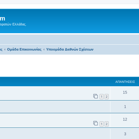
um
Πειρατών Ελλάδας.
ας
Ομάδα Επικοινωνίας
Υποομάδα Διεθνών Σχέσεων
 αναζήτηση
ΑΠΑΝΤΉΣΕΙΣ
15
1
2
1
12
1
2
3