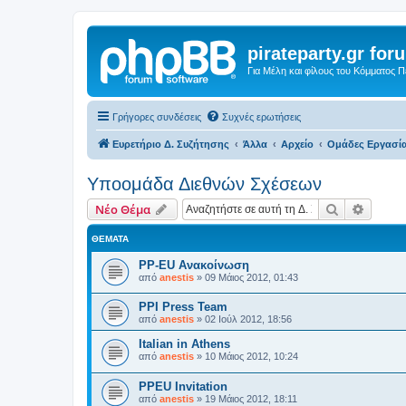
pirateparty.gr for
Για Μέλη και φίλους του Κόμματος 
Γρήγορες συνδέσεις
Συχνές ερωτήσεις
Ευρετήριο Δ. Συζήτησης
Άλλα
Αρχείο
Ομάδες Εργασί
Υποομάδα Διεθνών Σχέσεων
Αναζήτηση
Ειδική
Νέο Θέμα
ΘΈΜΑΤΑ
PP-EU Ανακοίνωση
από
anestis
»
09 Μάιος 2012, 01:43
PPI Press Team
από
anestis
»
02 Ιούλ 2012, 18:56
Italian in Athens
από
anestis
»
10 Μάιος 2012, 10:24
PPEU Invitation
από
anestis
»
19 Μάιος 2012, 18:11