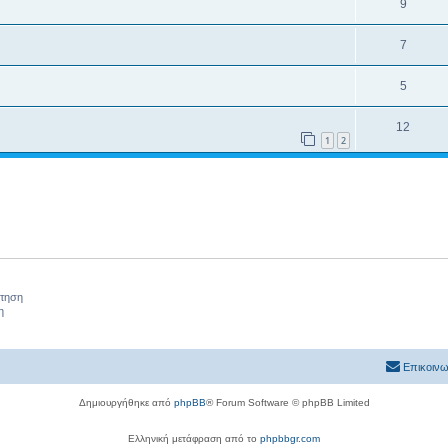
9
7
5
12
1
2
ήτηση
η
Επικοινω
Δημιουργήθηκε από
phpBB
® Forum Software © phpBB Limited
Ελληνική μετάφραση από το
phpbbgr.com