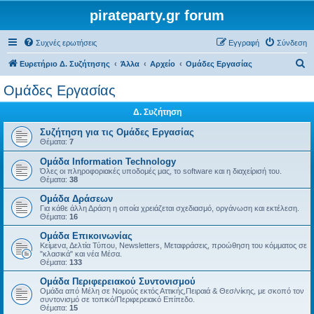
pirateparty.gr forum
Συχνές ερωτήσεις
Εγγραφή
Σύνδεση
Α
Ευρετήριο Δ. Συζήτησης
Άλλα
Αρχείο
Ομάδες Εργασίας
ν
Ομάδες Εργασίας
α
Δ. Συζήτηση
ζ
ή
Συζήτηση για τις Ομάδες Εργασίας
Θέματα:
7
τ
Ομάδα Information Technology
η
Όλες οι πληροφοριακές υποδομές μας, το software και η διαχείρισή του.
Θέματα:
38
σ
Ομάδα Δράσεων
η
Για κάθε άλλη Δράση η οποία χρειάζεται σχεδιασμό, οργάνωση και εκτέλεση.
Θέματα:
16
Ομάδα Επικοινωνίας
Κείμενα, Δελτία Τύπου, Newsletters, Μεταφράσεις, προώθηση του κόμματος σε
"κλασικά" και νέα Μέσα.
Θέματα:
133
Ομάδα Περιφερειακού Συντονισμού
Ομάδα από Μέλη σε Νομούς εκτός Αττικής,Πειραιά & Θεσ/νίκης, με σκοπό τον
συντονισμό σε τοπικό/Περιφερειακό Επίπεδο.
Θέματα:
15