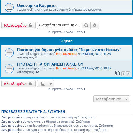
Οικονομικά Κόμματος
χώρος συζήτησης για τα οικονομικά ζητήματα του κόμματος
Αναζήτηση
Ειδική αναζήτηση
Κλειδωμένο
2 θέματα • Σελίδα
1
από
1
Θέματα
Πρόταση για δημιουργία ομάδας "Νομικών υποθέσεων"
Τελευταία δημοσίευση από
Κομπειλάδας
«
26 Μάιος 2012, 11:30
Απαντήσεις:
6
ΠΡΟΤΑΣΗ ΓΙΑ ΟΡΓΑΝΩΣΗ ΑΡΧΕΙΟΥ
Τελευταία δημοσίευση από
Κομπειλάδας
«
24 Μάιος 2012, 19:12
Απαντήσεις:
12
1
2
Κλειδωμένο
2 θέματα • Σελίδα
1
από
1
Μετάβαση σε
ΠΡΟΣΒΆΣΕΙΣ ΣΕ ΑΥΤΉ ΤΗ Δ. ΣΥΖΉΤΗΣΗ
Δεν μπορείτε
να δημοσιεύετε νέα θέματα σε αυτή τη Δ. Συζήτηση
Δεν μπορείτε
να απαντάτε σε θέματα σε αυτή τη Δ. Συζήτηση
Δεν μπορείτε
να επεξεργάζεστε τις δημοσιεύσεις σας σε αυτή τη Δ. Συζήτηση
Δεν μπορείτε
να διαγράφετε τις δημοσιεύσεις σας σε αυτή τη Δ. Συζήτηση