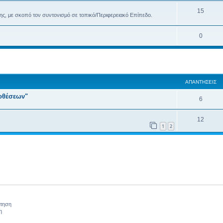
15
ης, με σκοπό τον συντονισμό σε τοπικό/Περιφερειακό Επίπεδο.
0
ση
κή αναζήτηση
ΑΠΑΝΤΉΣΕΙΣ
οθέσεων"
6
12
1
2
ήτηση
η