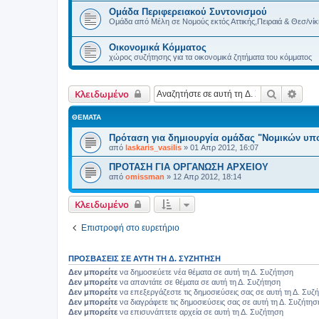
Ομάδα Περιφερειακού Συντονισμού
Ομάδα από Μέλη σε Νομούς εκτός Αττικής,Πειραιά & Θεσ/νίκ
Οικονομικά Κόμματος
χώρος συζήτησης για τα οικονομικά ζητήματα του κόμματος
Αναζήτη
Ειδι
Κλειδωμένο
ΘΈΜΑΤΑ
Πρόταση για δημιουργία ομάδας "Νομικών υπ
από
laskaris_vasilis
»
01 Απρ 2012, 16:07
ΠΡΟΤΑΣΗ ΓΙΑ ΟΡΓΑΝΩΣΗ ΑΡΧΕΙΟΥ
από
omissman
»
12 Απρ 2012, 18:14
Κλειδωμένο
Επιστροφή στο ευρετήριο
ΠΡΟΣΒΆΣΕΙΣ ΣΕ ΑΥΤΉ ΤΗ Δ. ΣΥΖΉΤΗΣΗ
Δεν μπορείτε
να δημοσιεύετε νέα θέματα σε αυτή τη Δ. Συζήτηση
Δεν μπορείτε
να απαντάτε σε θέματα σε αυτή τη Δ. Συζήτηση
Δεν μπορείτε
να επεξεργάζεστε τις δημοσιεύσεις σας σε αυτή τη Δ. Συζ
Δεν μπορείτε
να διαγράφετε τις δημοσιεύσεις σας σε αυτή τη Δ. Συζήτησ
Δεν μπορείτε
να επισυνάπτετε αρχεία σε αυτή τη Δ. Συζήτηση