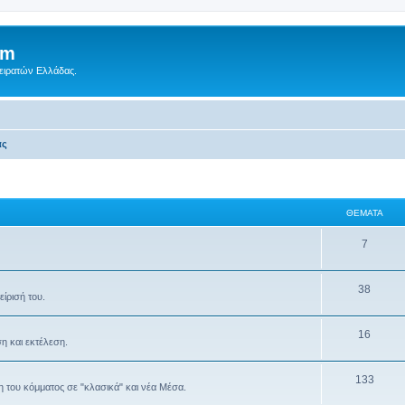
um
Πειρατών Ελλάδας.
ας
ΘΈΜΑΤΑ
7
38
ίρισή του.
16
η και εκτέλεση.
133
 του κόμματος σε "κλασικά" και νέα Μέσα.