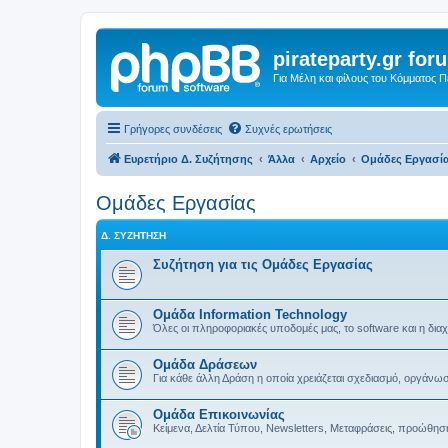
pirateparty.gr for
Για Μέλη και φίλους του Κόμματος 
Γρήγορες συνδέσεις
Συχνές ερωτήσεις
Ευρετήριο Δ. Συζήτησης
Άλλα
Αρχείο
Ομάδες Εργασί
Ομάδες Εργασίας
Δ. ΣΥΖΉΤΗΣΗ
Συζήτηση για τις Ομάδες Εργασίας
Ομάδα Information Technology
Όλες οι πληροφοριακές υποδομές μας, το software και η διαχε
Ομάδα Δράσεων
Για κάθε άλλη Δράση η οποία χρειάζεται σχεδιασμό, οργάνωσ
Ομάδα Επικοινωνίας
Κείμενα, Δελτία Τύπου, Newsletters, Μεταφράσεις, προώθηση