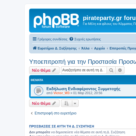
pirateparty.gr for
Για Μέλη και φίλους του Κόμματος 
Γρήγορες συνδέσεις
Συχνές ερωτήσεις
Ευρετήριο Δ. Συζήτησης
Άλλα
Αρχείο
Επιτροπές Προ
Υποεπιτροπή για την Προστασία Προ
Αναζήτηση
Ειδική
Νέο Θέμα
ΘΈΜΑΤΑ
Εκδήλωση Ενδιαφέροντος Συμμετοχής
από
Victor_W3
»
01 Μαρ 2012, 20:56
Νέο Θέμα
Επιστροφή στο ευρετήριο
ΠΡΟΣΒΆΣΕΙΣ ΣΕ ΑΥΤΉ ΤΗ Δ. ΣΥΖΉΤΗΣΗ
Δεν μπορείτε
να δημοσιεύετε νέα θέματα σε αυτή τη Δ. Συζήτηση