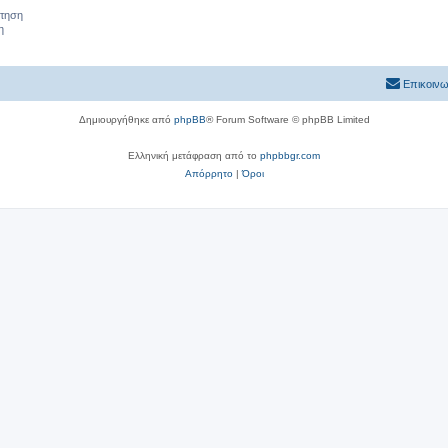
ήτηση
η
Επικοινω
Δημιουργήθηκε από
phpBB
® Forum Software © phpBB Limited
Ελληνική μετάφραση από το
phpbbgr.com
Απόρρητο
|
Όροι