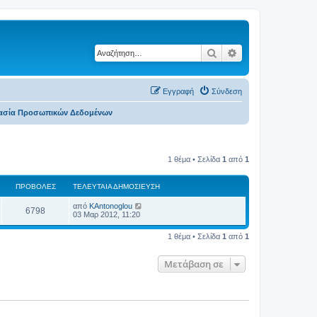
Αναζήτηση
Ειδική αναζήτηση
Εγγραφή
Σύνδεση
τασία Προσωπικών Δεδομένων
1 θέμα • Σελίδα
1
από
1
ΠΡΟΒΟΛΈΣ
ΤΕΛΕΥΤΑΊΑ ΔΗΜΟΣΊΕΥΣΗ
από
KAntonoglou
6798
03 Μαρ 2012, 11:20
1 θέμα • Σελίδα
1
από
1
Μετάβαση σε