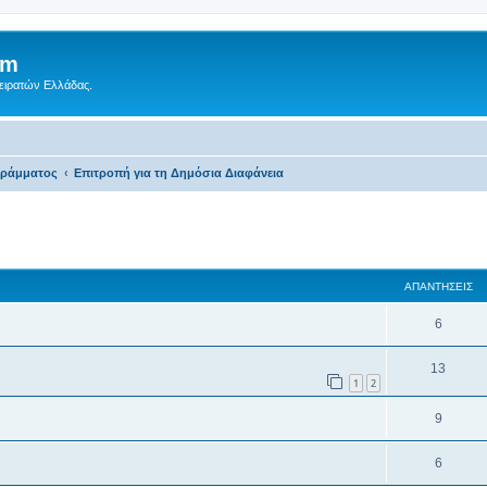
um
Πειρατών Ελλάδας.
γράμματος
Επιτροπή για τη Δημόσια Διαφάνεια
ση
κή αναζήτηση
ΑΠΑΝΤΉΣΕΙΣ
6
13
1
2
9
6