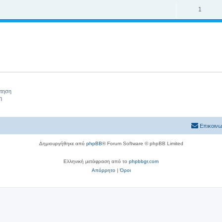
1
ήτηση
η
Επικοινω
Δημιουργήθηκε από
phpBB
® Forum Software © phpBB Limited
Ελληνική μετάφραση από το
phpbbgr.com
Απόρρητο
|
Όροι