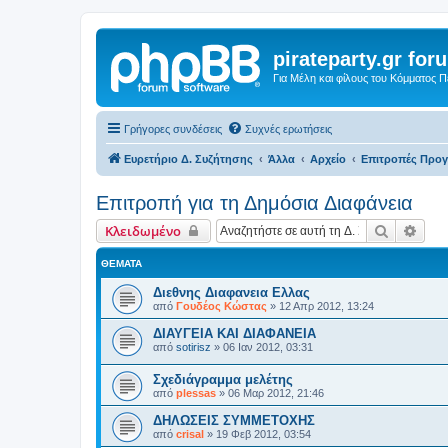
pirateparty.gr for
Για Μέλη και φίλους του Κόμματος 
Γρήγορες συνδέσεις
Συχνές ερωτήσεις
Ευρετήριο Δ. Συζήτησης
Άλλα
Αρχείο
Επιτροπές Προ
Επιτροπή για τη Δημόσια Διαφάνεια
Αναζήτη
Ειδι
Κλειδωμένο
ΘΈΜΑΤΑ
Διεθνης Διαφανεια Ελλας
από
Γουδέος Κώστας
»
12 Απρ 2012, 13:24
ΔΙΑΥΓΕΙΑ ΚΑΙ ΔΙΑΦΑΝΕΙΑ
από
sotirisz
»
06 Ιαν 2012, 03:31
Σχεδιάγραμμα μελέτης
από
plessas
»
06 Μαρ 2012, 21:46
ΔΗΛΩΣΕΙΣ ΣΥΜΜΕΤΟΧΗΣ
από
crisal
»
19 Φεβ 2012, 03:54