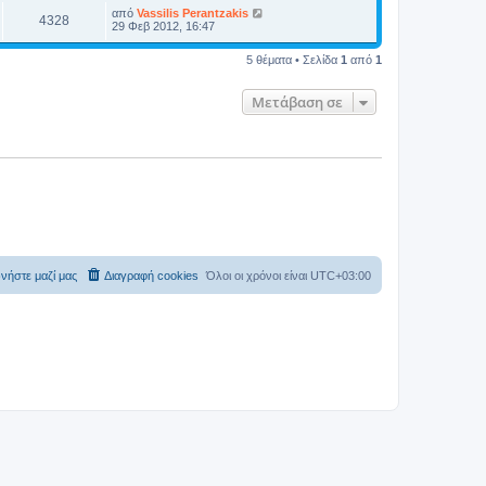
από
Vassilis Perantzakis
4328
29 Φεβ 2012, 16:47
5 θέματα • Σελίδα
1
από
1
Μετάβαση σε
νήστε μαζί μας
Διαγραφή cookies
Όλοι οι χρόνοι είναι
UTC+03:00