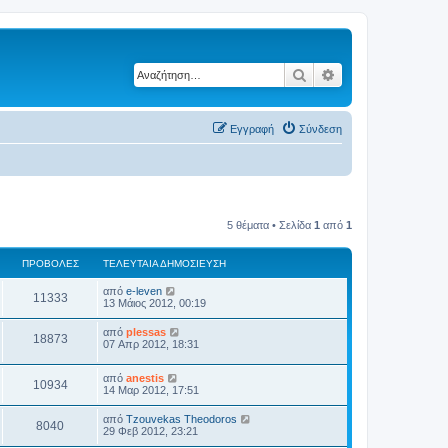
Αναζήτηση
Ειδική αναζήτηση
Εγγραφή
Σύνδεση
5 θέματα • Σελίδα
1
από
1
ΠΡΟΒΟΛΈΣ
ΤΕΛΕΥΤΑΊΑ ΔΗΜΟΣΊΕΥΣΗ
από
e-leven
11333
13 Μάιος 2012, 00:19
από
plessas
18873
07 Απρ 2012, 18:31
από
anestis
10934
14 Μαρ 2012, 17:51
από
Tzouvekas Theodoros
8040
29 Φεβ 2012, 23:21