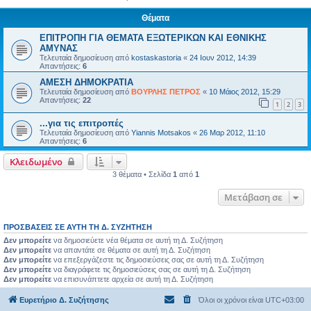
Θέματα
ΕΠΙΤΡΟΠΗ ΓΙΑ ΘΕΜΑΤΑ ΕΞΩΤΕΡΙΚΩΝ ΚΑΙ ΕΘΝΙΚΗΣ
ΑΜΥΝΑΣ
Τελευταία δημοσίευση από
kostaskastoria
«
24 Ιουν 2012, 14:39
Απαντήσεις:
6
ΑΜΕΣΗ ΔΗΜΟΚΡΑΤΙΑ
Τελευταία δημοσίευση από
ΒΟΥΡΛΗΣ ΠΕΤΡΟΣ
«
10 Μάιος 2012, 15:29
Απαντήσεις:
22
1
2
3
...για τις επιτροπές
Τελευταία δημοσίευση από
Yiannis Motsakos
«
26 Μαρ 2012, 11:10
Απαντήσεις:
6
Κλειδωμένο
3 θέματα • Σελίδα
1
από
1
Μετάβαση σε
ΠΡΟΣΒΆΣΕΙΣ ΣΕ ΑΥΤΉ ΤΗ Δ. ΣΥΖΉΤΗΣΗ
Δεν μπορείτε
να δημοσιεύετε νέα θέματα σε αυτή τη Δ. Συζήτηση
Δεν μπορείτε
να απαντάτε σε θέματα σε αυτή τη Δ. Συζήτηση
Δεν μπορείτε
να επεξεργάζεστε τις δημοσιεύσεις σας σε αυτή τη Δ. Συζήτηση
Δεν μπορείτε
να διαγράφετε τις δημοσιεύσεις σας σε αυτή τη Δ. Συζήτηση
Δεν μπορείτε
να επισυνάπτετε αρχεία σε αυτή τη Δ. Συζήτηση
Ευρετήριο Δ. Συζήτησης
Όλοι οι χρόνοι είναι
UTC+03:00