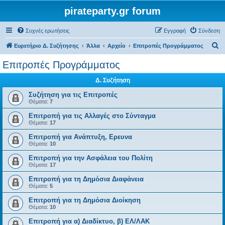
pirateparty.gr forum
Συχνές ερωτήσεις
Εγγραφή
Σύνδεση
Α
Ευρετήριο Δ. Συζήτησης
Άλλα
Αρχείο
Επιτροπές Προγράμματος
ν
Επιτροπές Προγράμματος
α
Δ. Συζήτηση
ζ
ή
Συζήτηση για τις Επιτροπές
Θέματα:
7
τ
Επιτροπή για τις Αλλαγές στο Σύνταγμα
η
Θέματα:
17
σ
Επιτροπή για Ανάπτυξη, Ερευνα
η
Θέματα:
10
Επιτροπή για την Ασφάλεια του Πολίτη
Θέματα:
17
Επιτροπή για τη Δημόσια Διαφάνεια
Θέματα:
5
Επιτροπή για τη Δημόσια Διοίκηση
Θέματα:
10
Επιτροπή για α) Διαδίκτυο, β) ΕΛ/ΛΑΚ