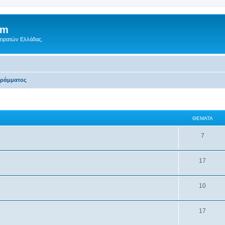
um
Πειρατών Ελλάδας.
γράμματος
ΘΈΜΑΤΑ
7
17
10
17