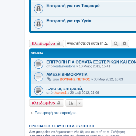
Επιτροπή για τον Τουρισμό
Επιτροπή για την Υγεία
Αναζήτη
Ειδι
Κλειδωμένο
ΘΈΜΑΤΑ
ΕΠΙΤΡΟΠΗ ΓΙΑ ΘΕΜΑΤΑ ΕΞΩΤΕΡΙΚΩΝ ΚΑΙ ΕΘ
από
kostaskastoria
»
10 Μάιος 2012, 15:41
ΑΜΕΣΗ ΔΗΜΟΚΡΑΤΙΑ
από
ΒΟΥΡΛΗΣ ΠΕΤΡΟΣ
»
30 Μαρ 2012, 16:03
...για τις επιτροπές
από
thanos1
»
20 Φεβ 2012, 21:06
Κλειδωμένο
Επιστροφή στο ευρετήριο
ΠΡΟΣΒΆΣΕΙΣ ΣΕ ΑΥΤΉ ΤΗ Δ. ΣΥΖΉΤΗΣΗ
Δεν μπορείτε
να δημοσιεύετε νέα θέματα σε αυτή τη Δ. Συζήτηση