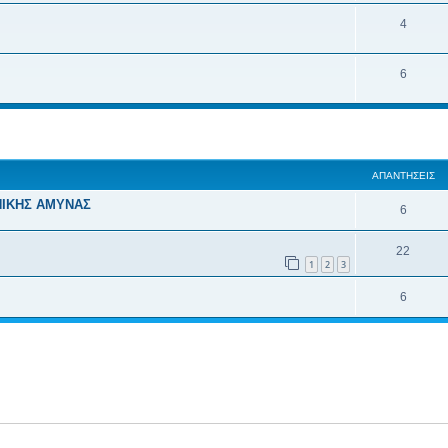
4
6
ση
κή αναζήτηση
ΑΠΑΝΤΉΣΕΙΣ
ΝΙΚΗΣ ΑΜΥΝΑΣ
6
22
1
2
3
6