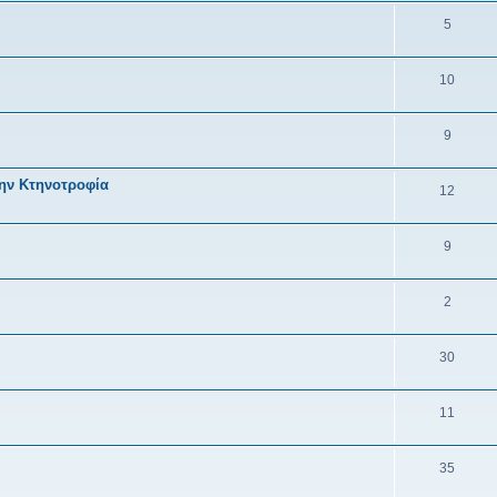
5
10
9
την Κτηνοτροφία
12
9
2
30
11
35