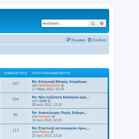
Αναζήτηση
Ειδική αναζήτηση
Εγγραφή
Σύνδεση
ΔΗΜΟΣΙΕΎΣΕΙΣ
ΤΕΛΕΥΤΑΊΑ ΔΗΜΟΣΊΕΥΣΗ
Re: Επιτροπή Εθνικής Ασφάλειας
107
Π
από
StathisZante
ρ
17 Μάιος 2012, 01:53
ο
β
Re: Νέα συζήτηση Εκκλησία-κρά…
204
ο
Π
από
SNM
λ
ρ
05 Ιούλ 2012, 13:33
ή
ο
τ
β
Re: Ανανεώσιμες Πηγές Ενέργει…
80
η
ο
Π
από
Kotsos
ς
λ
ρ
15 Ιουν 2012, 02:43
τ
ή
ο
ε
τ
β
Re: Επιστολή αστυνομικών προς…
λ
117
η
ο
Π
από
Petros
ε
ς
λ
ρ
22 Ιουν 2012, 23:25
υ
τ
ή
ο