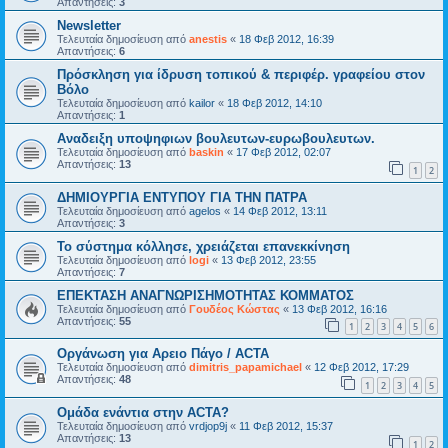
Απαντήσεις:
3
Newsletter
Τελευταία δημοσίευση από
anestis
«
18 Φεβ 2012, 16:39
Απαντήσεις:
6
Πρόσκληση για ίδρυση τοπικού & περιφέρ. γραφείου στον
Βόλο
Τελευταία δημοσίευση από
kailor
«
18 Φεβ 2012, 14:10
Απαντήσεις:
1
Αναδειξη υποψηφιων βουλευτων-ευρωβουλευτων.
Τελευταία δημοσίευση από
baskin
«
17 Φεβ 2012, 02:07
Απαντήσεις:
13
1
2
ΔΗΜΙΟΥΡΓΙΑ ΕΝΤΥΠΟΥ ΓΙΑ ΤΗΝ ΠΑΤΡΑ
Τελευταία δημοσίευση από
agelos
«
14 Φεβ 2012, 13:11
Απαντήσεις:
3
Το σύστημα κόλλησε, χρειάζεται επανεκκίνηση
Τελευταία δημοσίευση από
logi
«
13 Φεβ 2012, 23:55
Απαντήσεις:
7
ΕΠΕΚΤΑΣΗ ΑΝΑΓΝΩΡΙΣΗΜΟΤΗΤΑΣ ΚΟΜΜΑΤΟΣ
Τελευταία δημοσίευση από
Γουδέος Κώστας
«
13 Φεβ 2012, 16:16
Απαντήσεις:
55
1
2
3
4
5
6
Οργάνωση για Αρειο Πάγο / ACTA
Τελευταία δημοσίευση από
dimitris_papamichael
«
12 Φεβ 2012, 17:29
Απαντήσεις:
48
1
2
3
4
5
Ομάδα ενάντια στην ACTA?
Τελευταία δημοσίευση από
vrdjop9j
«
11 Φεβ 2012, 15:37
Απαντήσεις:
13
1
2