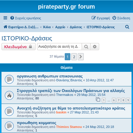
pirateparty.gr forum
Συχνές ερωτήσεις
Εγγραφή
Σύνδεση
Α
Ευρετήριο Δ. Συζήτησης
Άλλα
Αρχείο
Δράσεις
ΙΣΤΟΡΙΚΟ-Δράσεις
ν
ΙΣΤΟΡΙΚΟ-Δράσεις
α
Αναζήτηση
Ειδική αναζήτηση
Κλειδωμένο
ζ
ή
1
2
Επόμενη
37 θέματα
τ
Θέματα
η
οργανωση ανθρωπων επικονωνιας
σ
Τελευταία δημοσίευση από
Θανάσης Βλαντός
«
10 Απρ 2012, 11:47
Απαντήσεις:
5
η
Στρογγυλό τραπέζι των Οικολόγων Πράσινων για αλλαγές
Τελευταία δημοσίευση από
Thermaikos
«
29 Μαρ 2012, 15:54
Απαντήσεις:
80
1
6
7
8
9
…
Ανοιχτή συζήτηση με θέμα το αποτελεσματικότερο κράτος
Τελευταία δημοσίευση από
baskin
«
27 Μαρ 2012, 21:43
Απαντήσεις:
5
προωθηση κομματος
Τελευταία δημοσίευση από
Thimios Stamou
«
24 Μαρ 2012, 20:18
Απαντήσεις:
1