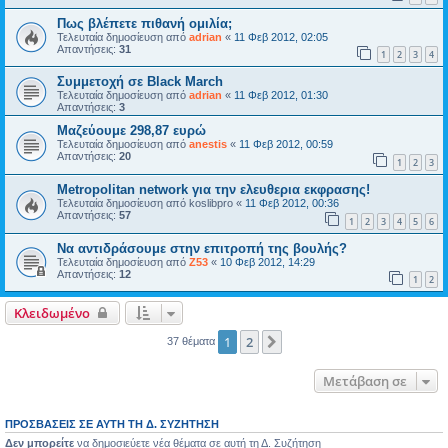
Πως βλέπετε πιθανή ομιλία;
Τελευταία δημοσίευση από
adrian
«
11 Φεβ 2012, 02:05
Απαντήσεις:
31
1
2
3
4
Συμμετοχή σε Black March
Τελευταία δημοσίευση από
adrian
«
11 Φεβ 2012, 01:30
Απαντήσεις:
3
Μαζεύουμε 298,87 ευρώ
Τελευταία δημοσίευση από
anestis
«
11 Φεβ 2012, 00:59
Απαντήσεις:
20
1
2
3
Metropolitan network για την ελευθερια εκφρασης!
Τελευταία δημοσίευση από
koslibpro
«
11 Φεβ 2012, 00:36
Απαντήσεις:
57
1
2
3
4
5
6
Να αντιδράσουμε στην επιτροπή της βουλής?
Τελευταία δημοσίευση από
Z53
«
10 Φεβ 2012, 14:29
Απαντήσεις:
12
1
2
Κλειδωμένο
1
2
Επόμενη
37 θέματα
Μετάβαση σε
ΠΡΟΣΒΆΣΕΙΣ ΣΕ ΑΥΤΉ ΤΗ Δ. ΣΥΖΉΤΗΣΗ
Δεν μπορείτε
να δημοσιεύετε νέα θέματα σε αυτή τη Δ. Συζήτηση