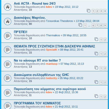
Anti ACTA - Round two 24/3
Τελευταία δημοσίευση από
kdev
«
19 Μαρ 2012, 10:12
Απαντήσεις:
33
1
2
3
4
Διασκέψεις Μαρτίου.
Τελευταία δημοσίευση από
Tzouvekas Theodoros
«
13 Μαρ 2012, 08:04
Απαντήσεις:
80
1
6
7
8
9
…
ΠΡΈΠΕΙ!
Τελευταία δημοσίευση από
Thermaikos
«
09 Μαρ 2012, 18:55
Απαντήσεις:
10
1
2
ΘΕΜΑΤΑ ΠΡΟΣ ΣΥΖΗΤΗΣΗ ΣΤΗΝ ΔΙΑΣΚΕΨΗ ΑΘΗΝΑΣ
Τελευταία δημοσίευση από
SpecialK
«
08 Μαρ 2012, 20:41
Απαντήσεις:
15
1
2
Να το κάνουμε RT στο twitter ?
Τελευταία δημοσίευση από
mankasp
«
07 Μαρ 2012, 15:13
Απαντήσεις:
13
1
2
Δικαιώματα συλληφθέντων της GHC
Τελευταία δημοσίευση από
tvelocity
«
05 Μαρ 2012, 03:22
Απαντήσεις:
15
1
2
Παρουσίαση του κόμματος στο ευρύτερο κοινό
Τελευταία δημοσίευση από
kdev
«
22 Φεβ 2012, 15:36
Απαντήσεις:
11
1
2
ΠΡΟΓΡΑΜΜΑ ΤΟΥ ΚΟΜΜΑΤΟΣ
Τελευταία δημοσίευση από
kdev
«
21 Φεβ 2012, 10:11