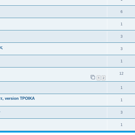
6
1
3
ας
3
1
12
1
2
1
τ, version ΤΡΟΙΚΑ
1
.
3
1