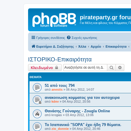
pirateparty.gr for
Για Μέλη και φίλους του Κόμματος 
Γρήγορες συνδέσεις
Συχνές ερωτήσεις
Ευρετήριο Δ. Συζήτησης
Άλλα
Αρχείο
Επικαιρότητα
ΙΣΤΟΡΙΚΟ-Επικαιρότητα
Αναζήτη
Ειδι
Κλειδωμένο
ΘΈΜΑΤΑ
51 από τους 794
από
anestis
»
06 Απρ 2012, 14:07
ανακοινωση κομματος για τον αυτοχειρα
από
kdev
»
04 Απρ 2012, 20:56
Θανάσης Γούναρης - Zougla Online
από
krogias
»
03 Απρ 2012, 13:06
Το Ισαπανικό "SOPA" έχει ήδη 79 θύματα.
από
zio_donnie
»
04 Απρ 2012, 20:46