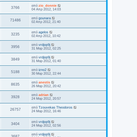
από
zio_donnie
3766
04 Απρ 2012, 14:03
από
gounara
71486
02 Απρ 2012, 21:40
από
agelos
3235
02 Απρ 2012, 10:42
από
vrdjop9j
3956
31 Μαρ 2012, 02:25
από
vrdjop9j
3849
31 Μαρ 2012, 01:40
από
izno2
5188
30 Μαρ 2012, 22:44
από
anestis
8635
26 Μαρ 2012, 20:42
από
adrian
3928
24 Μαρ 2012, 20:57
από
Tzouvekas Theodoros
26757
24 Μαρ 2012, 16:46
από
vrdjop9j
3404
24 Μαρ 2012, 02:56
από
vrdjop9j
3687