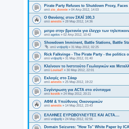
Pirate Party Refuses to Shutdown Proxy, Faces
από
zio_donnie
»
04 Απρ 2012, 14:03
O Θανάσης στον ΣΚΑΪ 100,3
από
anestis
»
28 Μαρ 2012, 14:36
μετρο στην βρετανία για έλεγχο των τηλεπικοι
από
agelos
»
02 Απρ 2012, 10:42
Showdown Imminent, Battle Stations, Battle Sta
από
vrdjop9j
»
31 Μαρ 2012, 02:25
Rick Falkvinge - The Pirate Party - the politics o
από
vrdjop9j
»
31 Μαρ 2012, 01:40
Κλείνουν το Ινστιτούτο Γεωλογικών και Μετα
από
LouisaT
»
30 Μαρ 2012, 22:01
Εκλογές στο Σάαρ
από
anestis
»
25 Μαρ 2012, 19:22
Συγέντρωση για ACTA στο σύνταγμα
από
kostik
»
24 Μαρ 2012, 20:21
ΑΦΜ & Υπεύθυνος Οικονομικών
από
anestis
»
14 Μαρ 2012, 23:43
ΕΛΛΗΝΕΣ ΕΥΡΩΒΟΥΛΕΥΤΕΣ ΚΑΙ ACTA....
από
vrdjop9j
»
24 Μαρ 2012, 02:56
Domain Seizures: "How To" White Paper by IC