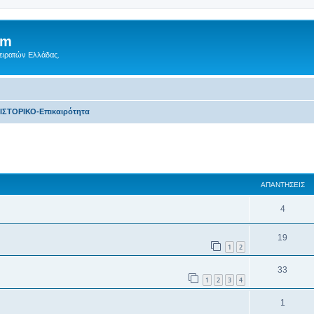
um
Πειρατών Ελλάδας.
ΙΣΤΟΡΙΚΟ-Επικαιρότητα
ση
κή αναζήτηση
ΑΠΑΝΤΉΣΕΙΣ
4
19
1
2
33
1
2
3
4
1