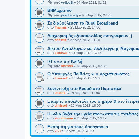
από
vrdjop9j
»
24 Μαρ 2012, 01:21
BHMagazino
από
piratiko.org
»
10 Μαρ 2012, 22:28
Σε διαβούλευση το Rural Broadband
από
Yiannis
»
23 Μαρ 2012, 14:50
Διαχωρισμός εξουσιών-Μας αντιγράφουν :)
από
anestis
»
22 Μαρ 2012, 21:10
Δίκτυο Ανταλλαγών και Αλληλεγγύης Μαγνησί
από
LouisaT
»
21 Μαρ 2012, 13:16
RT από την Καιλή
από
anestis
»
18 Μαρ 2012, 02:33
Ο Υπουργός Παιδείας κι ο Αρχιεπίσκοπος
από
LouisaT
»
15 Μαρ 2012, 19:09
Συνέντευξη στο Κουρδιστό Πορτοκάλι
από
anestis
»
14 Μαρ 2012, 14:50
Εταιρίες υποκλοπών του σήμερα & στο ίντερνε
από
christoi
»
13 Μαρ 2012, 19:05
Η Ινδία βάζει την υγεία πάνω από τις πατέντες
από
zio_donnie
»
13 Μαρ 2012, 13:12
Εκπομπή για τους Anonymous
από
Z53
»
12 Μαρ 2012, 20:33