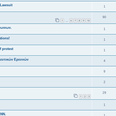
 Lawsuit
1
90
1
6
7
8
9
10
…
νωνιων.
1
tions!
1
f protest
1
λλευτικών Ερευνών
4
9
2
29
1
2
3
1
ANN.
1