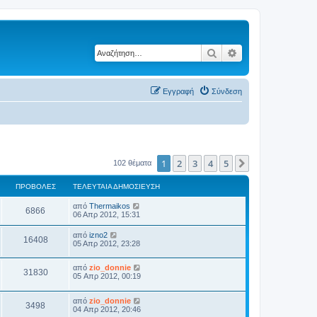
Αναζήτηση
Ειδική αναζήτηση
Εγγραφή
Σύνδεση
1
2
3
4
5
Επόμενη
102 θέματα
ΠΡΟΒΟΛΈΣ
ΤΕΛΕΥΤΑΊΑ ΔΗΜΟΣΊΕΥΣΗ
από
Thermaikos
6866
06 Απρ 2012, 15:31
από
izno2
16408
05 Απρ 2012, 23:28
από
zio_donnie
31830
05 Απρ 2012, 00:19
από
zio_donnie
3498
04 Απρ 2012, 20:46