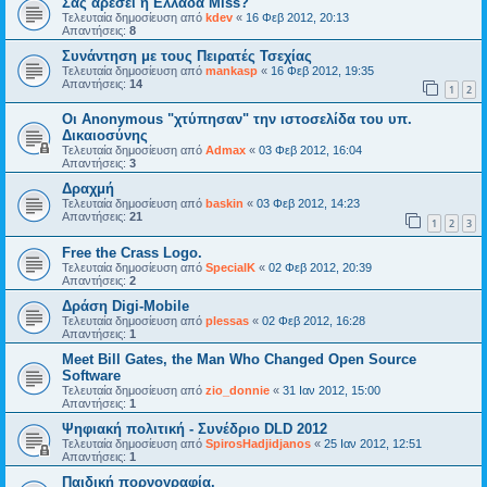
Σας αρέσει η Ελλάδα Miss?
Τελευταία δημοσίευση από
kdev
«
16 Φεβ 2012, 20:13
Απαντήσεις:
8
Συνάντηση με τους Πειρατές Τσεχίας
Τελευταία δημοσίευση από
mankasp
«
16 Φεβ 2012, 19:35
Απαντήσεις:
14
1
2
Oι Anonymous "χτύπησαν" την ιστοσελίδα του υπ.
Δικαιοσύνης
Τελευταία δημοσίευση από
Admax
«
03 Φεβ 2012, 16:04
Απαντήσεις:
3
Δραχμή
Τελευταία δημοσίευση από
baskin
«
03 Φεβ 2012, 14:23
Απαντήσεις:
21
1
2
3
Free the Crass Logo.
Τελευταία δημοσίευση από
SpecialK
«
02 Φεβ 2012, 20:39
Απαντήσεις:
2
Δράση Digi-Mobile
Τελευταία δημοσίευση από
plessas
«
02 Φεβ 2012, 16:28
Απαντήσεις:
1
Meet Bill Gates, the Man Who Changed Open Source
Software
Τελευταία δημοσίευση από
zio_donnie
«
31 Ιαν 2012, 15:00
Απαντήσεις:
1
Ψηφιακή πολιτική - Συνέδριο DLD 2012
Τελευταία δημοσίευση από
SpirosHadjidjanos
«
25 Ιαν 2012, 12:51
Απαντήσεις:
1
Παιδική πορνογραφία.