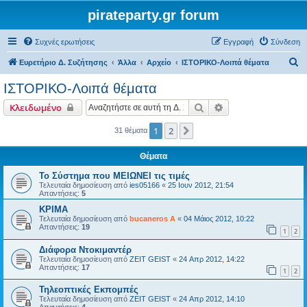
pirateparty.gr forum
Συχνές ερωτήσεις
Εγγραφή
Σύνδεση
Α
Ευρετήριο Δ. Συζήτησης
Άλλα
Αρχείο
ΙΣΤΟΡΙΚΟ-Λοιπά θέματα
ν
ΙΣΤΟΡΙΚΟ-Λοιπά θέματα
α
Αναζήτηση
Ειδική αναζήτηση
Κλειδωμένο
ζ
ή
1
2
Επόμενη
31 θέματα
τ
Θέματα
η
Το Σύστημα που ΜΕΙΩΝΕΙ τις τιμές
σ
Τελευταία δημοσίευση από
ies05166
«
25 Ιουν 2012, 21:54
Απαντήσεις:
5
η
ΚΡΙΜΑ
Τελευταία δημοσίευση από
bucaneros A
«
04 Μάιος 2012, 10:22
Απαντήσεις:
19
1
2
Διάφορα Ντοκιμαντέρ
Τελευταία δημοσίευση από
ZEIT GEIST
«
24 Απρ 2012, 14:22
Απαντήσεις:
17
1
2
Τηλεοπτικές Εκπομπές
Τελευταία δημοσίευση από
ZEIT GEIST
«
24 Απρ 2012, 14:10