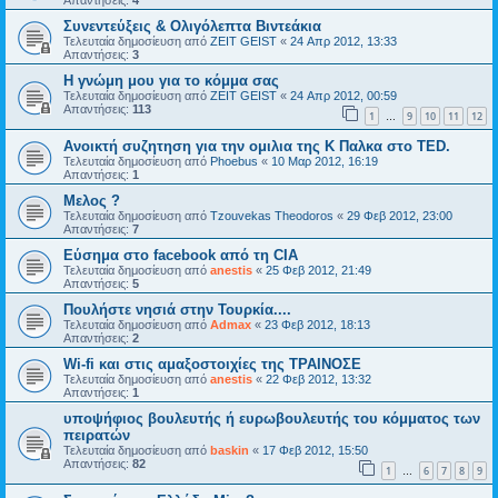
Απαντήσεις:
4
Συνεντεύξεις & Ολιγόλεπτα Βιντεάκια
Τελευταία δημοσίευση από
ZEIT GEIST
«
24 Απρ 2012, 13:33
Απαντήσεις:
3
Η γνώμη μου για το κόμμα σας
Τελευταία δημοσίευση από
ZEIT GEIST
«
24 Απρ 2012, 00:59
Απαντήσεις:
113
1
9
10
11
12
…
Ανοικτή συζητηση για την ομιλια της Κ Παλκα στο TED.
Τελευταία δημοσίευση από
Phoebus
«
10 Μαρ 2012, 16:19
Απαντήσεις:
1
Μελος ?
Τελευταία δημοσίευση από
Tzouvekas Theodoros
«
29 Φεβ 2012, 23:00
Απαντήσεις:
7
Εύσημα στο facebook από τη CIA
Τελευταία δημοσίευση από
anestis
«
25 Φεβ 2012, 21:49
Απαντήσεις:
5
Πουλήστε νησιά στην Τουρκία....
Τελευταία δημοσίευση από
Admax
«
23 Φεβ 2012, 18:13
Απαντήσεις:
2
Wi-fi και στις αμαξοστοιχίες της ΤΡΑΙΝΟΣΕ
Τελευταία δημοσίευση από
anestis
«
22 Φεβ 2012, 13:32
Απαντήσεις:
1
υποψήφιος βουλευτής ή ευρωβουλευτής του κόμματος των
πειρατών
Τελευταία δημοσίευση από
baskin
«
17 Φεβ 2012, 15:50
Απαντήσεις:
82
1
6
7
8
9
…