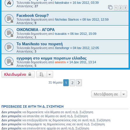
Τελευταία δημοσίευση από
fakedrake
«
16 Ιαν 2012, 03:39
Απαντήσεις:
27
1
2
3
Facebook Group?
Τελευταία δημοσίευση από
Nicholas Starkos
«
08 Ιαν 2012, 12:59
Απαντήσεις:
9
ΟΙΚΟΝΟΜΙΑ - ΑΓΟΡΑ
Τελευταία δημοσίευση από
tsaxakis
«
06 Ιαν 2012, 15:09
Απαντήσεις:
1
Το Manifesto του πειρατή
Τελευταία δημοσίευση από
Xenofongr
«
04 Ιαν 2012, 12:05
Απαντήσεις:
3
εγγραφη στο κομμα πειρατων ελλαδας
Τελευταία δημοσίευση από
anestis
«
14 Δεκ 2011, 13:14
Απαντήσεις:
5
Κλειδωμένο
1
2
Επόμενη
31 θέματα
Μετάβαση σε
ΠΡΟΣΒΆΣΕΙΣ ΣΕ ΑΥΤΉ ΤΗ Δ. ΣΥΖΉΤΗΣΗ
Δεν μπορείτε
να δημοσιεύετε νέα θέματα σε αυτή τη Δ. Συζήτηση
Δεν μπορείτε
να απαντάτε σε θέματα σε αυτή τη Δ. Συζήτηση
Δεν μπορείτε
να επεξεργάζεστε τις δημοσιεύσεις σας σε αυτή τη Δ. Συζήτηση
Δεν μπορείτε
να διαγράφετε τις δημοσιεύσεις σας σε αυτή τη Δ. Συζήτηση
Δεν μπορείτε
να επισυνάπτετε αρχεία σε αυτή τη Δ. Συζήτηση