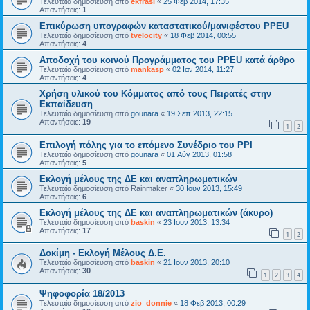
Τελευταία δημοσίευση από
ekfrasi
«
25 Φεβ 2014, 17:35
Απαντήσεις:
1
Επικύρωση υπογραφών καταστατικού/μανιφέστου PPEU
Τελευταία δημοσίευση από
tvelocity
«
18 Φεβ 2014, 00:55
Απαντήσεις:
4
Αποδοχή του κοινού Προγράμματος του PPEU κατά άρθρο
Τελευταία δημοσίευση από
mankasp
«
02 Ιαν 2014, 11:27
Απαντήσεις:
4
Χρήση υλικού του Κόμματος από τους Πειρατές στην
Εκπαίδευση
Τελευταία δημοσίευση από
gounara
«
19 Σεπ 2013, 22:15
Απαντήσεις:
19
1
2
Επιλογή πόλης για το επόμενο Συνέδριο του PPI
Τελευταία δημοσίευση από
gounara
«
01 Αύγ 2013, 01:58
Απαντήσεις:
5
Eκλογή μέλους της ΔΕ και αναπληρωματικών
Τελευταία δημοσίευση από
Rainmaker
«
30 Ιουν 2013, 15:49
Απαντήσεις:
6
Eκλογή μέλους της ΔΕ και αναπληρωματικών (άκυρο)
Τελευταία δημοσίευση από
baskin
«
23 Ιουν 2013, 13:34
Απαντήσεις:
17
1
2
Δοκίμη - Εκλογή Μέλους Δ.Ε.
Τελευταία δημοσίευση από
baskin
«
21 Ιουν 2013, 20:10
Απαντήσεις:
30
1
2
3
4
Ψηφοφορία 18/2013
Τελευταία δημοσίευση από
zio_donnie
«
18 Φεβ 2013, 00:29