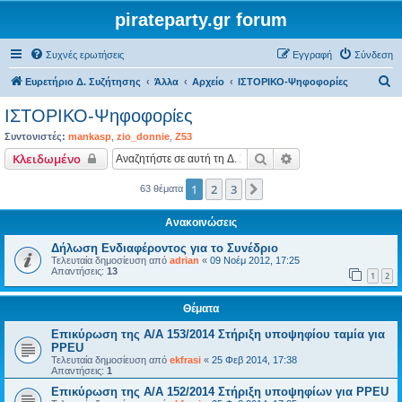
pirateparty.gr forum
Συχνές ερωτήσεις
Εγγραφή
Σύνδεση
Α
Ευρετήριο Δ. Συζήτησης
Άλλα
Αρχείο
ΙΣΤΟΡΙΚΟ-Ψηφοφορίες
ν
ΙΣΤΟΡΙΚΟ-Ψηφοφορίες
α
Συντονιστές:
mankasp
,
zio_donnie
,
Z53
ζ
Αναζήτηση
Ειδική αναζήτηση
Κλειδωμένο
ή
1
2
3
Επόμενη
63 θέματα
τ
η
Ανακοινώσεις
σ
Δήλωση Ενδιαφέροντος για το Συνέδριο
η
Τελευταία δημοσίευση από
adrian
«
09 Νοέμ 2012, 17:25
Απαντήσεις:
13
1
2
Θέματα
Επικύρωση της A/A 153/2014 Στήριξη υποψηφίου ταμία για
PPEU
Τελευταία δημοσίευση από
ekfrasi
«
25 Φεβ 2014, 17:38
Απαντήσεις:
1
Επικύρωση της A/A 152/2014 Στήριξη υποψηφίων για PPEU