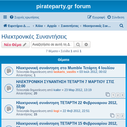
pirateparty.gr forum
Συχνές ερωτήσεις
Εγγραφή
Σύνδεση
Α
Ευρετήριο Δ. Συζήτησης
Άλλα
Αρχείο
Συναντήσεις
Ηλεκτρονικές Συναντήσεις
ν
Ηλεκτρονικές Συναντήσεις
α
Αναζήτηση
Ειδική αναζήτηση
Νέο Θέμα
ζ
7 θέματα • Σελίδα
1
από
1
ή
Θέματα
τ
η
Ηλεκτρονική συνάντηση στο Mumble Τετάρτη 4 Ιουλίου
Τελευταία δημοσίευση από
laskaris_vasilis
«
03 Ιούλ 2012, 00:02
σ
Απαντήσεις:
1
η
ΗΛΕΚΤΡΟΝΙΚΗ ΣΥΝΑΝΤΗΣΗ ΤΕΤΑΡΤΗ 7 ΜΑΡΤΙΟΥ ΣΤΙΣ
22:00
Τελευταία δημοσίευση από
kailor
«
23 Μαρ 2012, 13:19
Απαντήσεις:
20
1
2
3
Ηλεκτρονική συνάντηση ΤΕΤΑΡΤΗ 22 Φεβρουαριου 2012,
10μμ
Τελευταία δημοσίευση από
logi
«
22 Φεβ 2012, 22:51
Απαντήσεις:
15
1
2
Ηλεκτρονική συνάντηση ΤΕΤΑΡΤΗ 15 Φεβρουαρίου 2012,