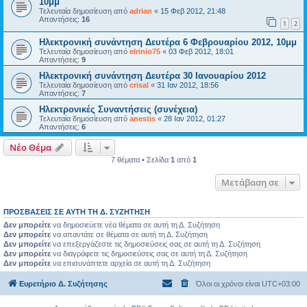
10μμ
Τελευταία δημοσίευση από
adrian
«
15 Φεβ 2012, 21:48
Απαντήσεις:
16
1
2
Ηλεκτρονική συνάντηση Δευτέρα 6 Φεβρουαρίου 2012, 10μμ
Τελευταία δημοσίευση από
elrinio75
«
03 Φεβ 2012, 18:01
Απαντήσεις:
9
Ηλεκτρονική συνάντηση Δευτέρα 30 Ιανουαρίου 2012
Τελευταία δημοσίευση από
crisal
«
31 Ιαν 2012, 18:56
Απαντήσεις:
7
Ηλεκτρονικές Συναντήσεις (συνέχεια)
Τελευταία δημοσίευση από
anestis
«
28 Ιαν 2012, 01:27
Απαντήσεις:
6
Νέο Θέμα
7 θέματα • Σελίδα
1
από
1
Μετάβαση σε
ΠΡΟΣΒΆΣΕΙΣ ΣΕ ΑΥΤΉ ΤΗ Δ. ΣΥΖΉΤΗΣΗ
Δεν μπορείτε
να δημοσιεύετε νέα θέματα σε αυτή τη Δ. Συζήτηση
Δεν μπορείτε
να απαντάτε σε θέματα σε αυτή τη Δ. Συζήτηση
Δεν μπορείτε
να επεξεργάζεστε τις δημοσιεύσεις σας σε αυτή τη Δ. Συζήτηση
Δεν μπορείτε
να διαγράφετε τις δημοσιεύσεις σας σε αυτή τη Δ. Συζήτηση
Δεν μπορείτε
να επισυνάπτετε αρχεία σε αυτή τη Δ. Συζήτηση
Ευρετήριο Δ. Συζήτησης
Όλοι οι χρόνοι είναι
UTC+03:00