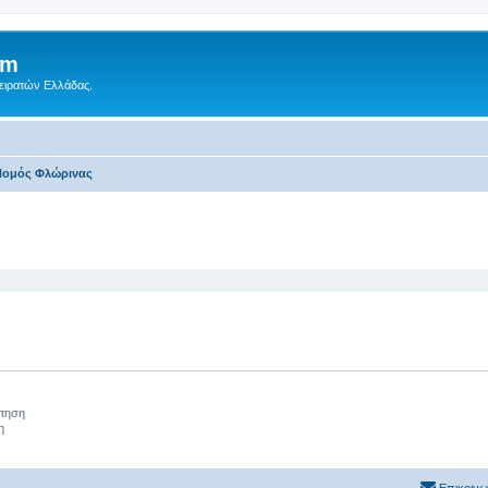
um
Πειρατών Ελλάδας.
Νομός Φλώρινας‎
 αναζήτηση
ήτηση
η