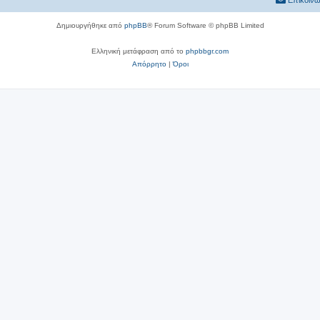
Επικοινω
Δημιουργήθηκε από
phpBB
® Forum Software © phpBB Limited
Ελληνική μετάφραση από το
phpbbgr.com
Απόρρητο
|
Όροι