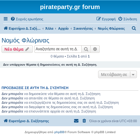
pirateparty.gr forum
Συχνές ερωτήσεις
Εγγραφή
Σύνδεση
Α
Ευρετήριο Δ. Συζήτησης
Άλλα
Αρχείο
Συναντήσεις
Νομός Φλώρινας‎
ν
Νομός Φλώρινας‎
α
Αναζήτηση
Ειδική αναζήτηση
Νέο Θέμα
ζ
0 θέματα • Σελίδα
1
από
1
ή
Δεν υπάρχουν θέματα ή δημοσιεύσεις σε αυτή τη Δ. Συζήτηση.
τ
η
Μετάβαση σε
σ
ΠΡΟΣΒΆΣΕΙΣ ΣΕ ΑΥΤΉ ΤΗ Δ. ΣΥΖΉΤΗΣΗ
η
Δεν μπορείτε
να δημοσιεύετε νέα θέματα σε αυτή τη Δ. Συζήτηση
Δεν μπορείτε
να απαντάτε σε θέματα σε αυτή τη Δ. Συζήτηση
Δεν μπορείτε
να επεξεργάζεστε τις δημοσιεύσεις σας σε αυτή τη Δ. Συζήτηση
Δεν μπορείτε
να διαγράφετε τις δημοσιεύσεις σας σε αυτή τη Δ. Συζήτηση
Δεν μπορείτε
να επισυνάπτετε αρχεία σε αυτή τη Δ. Συζήτηση
Ευρετήριο Δ. Συζήτησης
Όλοι οι χρόνοι είναι
UTC+03:00
Δημιουργήθηκε από
phpBB
® Forum Software © phpBB Limited