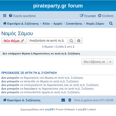
pirateparty.gr forum
Συχνές ερωτήσεις
Εγγραφή
Σύνδεση
Α
Ευρετήριο Δ. Συζήτησης
Άλλα
Αρχείο
Συναντήσεις
Νομός Σάμου‎
ν
Νομός Σάμου‎
α
Αναζήτηση
Ειδική αναζήτηση
Νέο Θέμα
ζ
0 θέματα • Σελίδα
1
από
1
ή
Δεν υπάρχουν θέματα ή δημοσιεύσεις σε αυτή τη Δ. Συζήτηση.
τ
η
Μετάβαση σε
σ
ΠΡΟΣΒΆΣΕΙΣ ΣΕ ΑΥΤΉ ΤΗ Δ. ΣΥΖΉΤΗΣΗ
η
Δεν μπορείτε
να δημοσιεύετε νέα θέματα σε αυτή τη Δ. Συζήτηση
Δεν μπορείτε
να απαντάτε σε θέματα σε αυτή τη Δ. Συζήτηση
Δεν μπορείτε
να επεξεργάζεστε τις δημοσιεύσεις σας σε αυτή τη Δ. Συζήτηση
Δεν μπορείτε
να διαγράφετε τις δημοσιεύσεις σας σε αυτή τη Δ. Συζήτηση
Δεν μπορείτε
να επισυνάπτετε αρχεία σε αυτή τη Δ. Συζήτηση
Ευρετήριο Δ. Συζήτησης
Όλοι οι χρόνοι είναι
UTC+03:00
Δημιουργήθηκε από
phpBB
® Forum Software © phpBB Limited