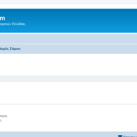
um
Πειρατών Ελλάδας.
ομός Σάμου‎
 αναζήτηση
ήτηση
η