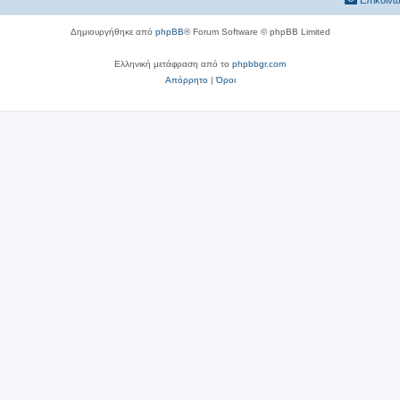
Επικοινω
Δημιουργήθηκε από
phpBB
® Forum Software © phpBB Limited
Ελληνική μετάφραση από το
phpbbgr.com
Απόρρητο
|
Όροι