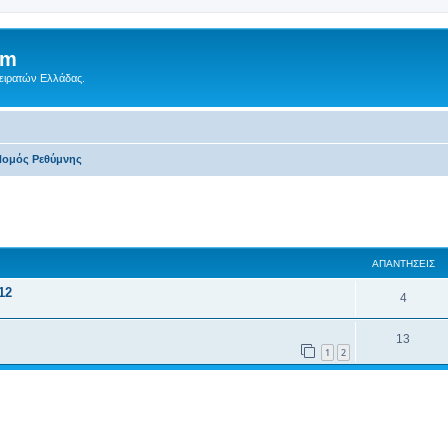
um
Πειρατών Ελλάδας.
ομός Ρεθύμνης‎
 αναζήτηση
ΑΠΑΝΤΉΣΕΙΣ
12
4
13
1
2