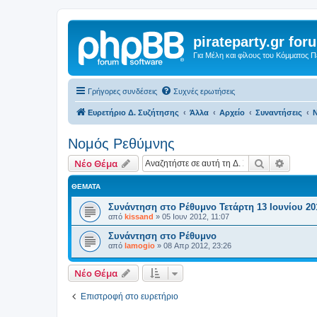
pirateparty.gr for
Για Μέλη και φίλους του Κόμματος 
Γρήγορες συνδέσεις
Συχνές ερωτήσεις
Ευρετήριο Δ. Συζήτησης
Άλλα
Αρχείο
Συναντήσεις
Ν
Νομός Ρεθύμνης‎
Αναζήτηση
Ειδική
Νέο Θέμα
ΘΈΜΑΤΑ
Συνάντηση στο Ρέθυμνο Τετάρτη 13 Ιουνίου 20
από
kissand
»
05 Ιουν 2012, 11:07
Συνάντηση στο Ρέθυμνο
από
lamogio
»
08 Απρ 2012, 23:26
Νέο Θέμα
Επιστροφή στο ευρετήριο