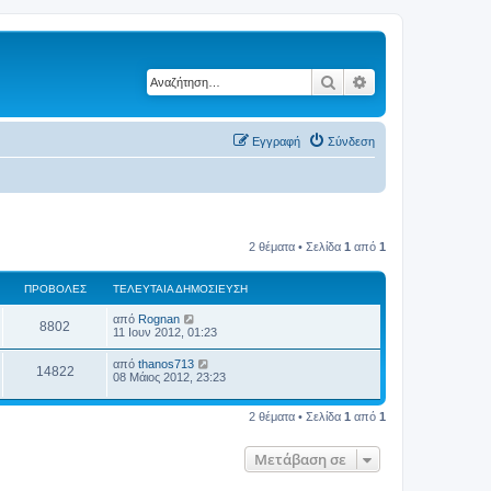
Αναζήτηση
Ειδική αναζήτηση
Εγγραφή
Σύνδεση
2 θέματα • Σελίδα
1
από
1
ΠΡΟΒΟΛΈΣ
ΤΕΛΕΥΤΑΊΑ ΔΗΜΟΣΊΕΥΣΗ
από
Rognan
8802
11 Ιουν 2012, 01:23
από
thanos713
14822
08 Μάιος 2012, 23:23
2 θέματα • Σελίδα
1
από
1
Μετάβαση σε