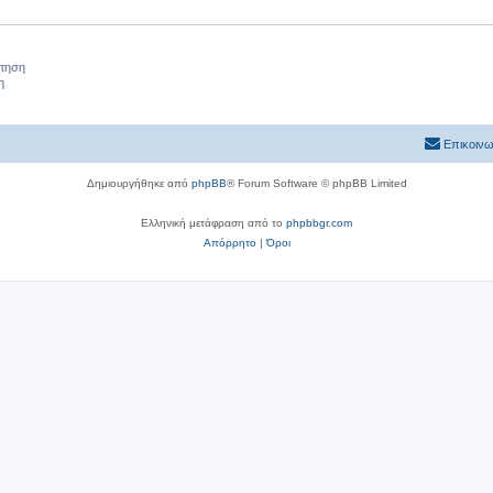
ήτηση
η
Επικοινω
Δημιουργήθηκε από
phpBB
® Forum Software © phpBB Limited
Ελληνική μετάφραση από το
phpbbgr.com
Απόρρητο
|
Όροι