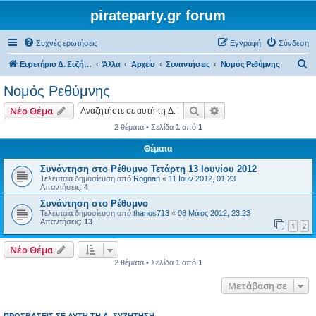
pirateparty.gr forum
Συχνές ερωτήσεις
Εγγραφή
Σύνδεση
Α
Ευρετήριο Δ. Συζήτησης
Άλλα
Αρχείο
Συναντήσεις
Νομός Ρεθύμνης‎
ν
Νομός Ρεθύμνης‎
α
Αναζήτηση
Ειδική αναζήτηση
Νέο Θέμα
ζ
2 θέματα • Σελίδα
1
από
1
ή
Θέματα
τ
η
Συνάντηση στο Ρέθυμνο Τετάρτη 13 Ιουνίου 2012
Τελευταία δημοσίευση από
Rognan
«
11 Ιουν 2012, 01:23
σ
Απαντήσεις:
4
η
Συνάντηση στο Ρέθυμνο
Τελευταία δημοσίευση από
thanos713
«
08 Μάιος 2012, 23:23
Απαντήσεις:
13
1
2
Νέο Θέμα
2 θέματα • Σελίδα
1
από
1
Μετάβαση σε
ΠΡΟΣΒΆΣΕΙΣ ΣΕ ΑΥΤΉ ΤΗ Δ. ΣΥΖΉΤΗΣΗ