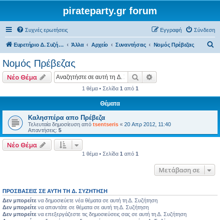
pirateparty.gr forum
Συχνές ερωτήσεις
Εγγραφή
Σύνδεση
Α
Ευρετήριο Δ. Συζήτησης
Άλλα
Αρχείο
Συναντήσεις
Νομός Πρέβεζας‎
ν
Νομός Πρέβεζας‎
α
Αναζήτηση
Ειδική αναζήτηση
Νέο Θέμα
ζ
1 θέμα • Σελίδα
1
από
1
ή
Θέματα
τ
η
Καλησπέρα απο Πρέβεζα
Τελευταία δημοσίευση από
tsentseris
«
20 Απρ 2012, 11:40
σ
Απαντήσεις:
5
η
Νέο Θέμα
1 θέμα • Σελίδα
1
από
1
Μετάβαση σε
ΠΡΟΣΒΆΣΕΙΣ ΣΕ ΑΥΤΉ ΤΗ Δ. ΣΥΖΉΤΗΣΗ
Δεν μπορείτε
να δημοσιεύετε νέα θέματα σε αυτή τη Δ. Συζήτηση
Δεν μπορείτε
να απαντάτε σε θέματα σε αυτή τη Δ. Συζήτηση
Δεν μπορείτε
να επεξεργάζεστε τις δημοσιεύσεις σας σε αυτή τη Δ. Συζήτηση