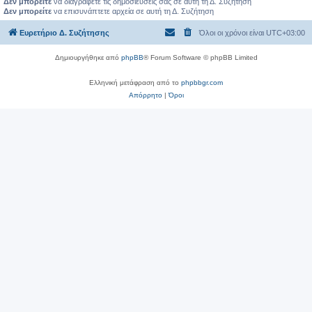
Δεν μπορείτε
να διαγράφετε τις δημοσιεύσεις σας σε αυτή τη Δ. Συζήτηση
Δεν μπορείτε
να επισυνάπτετε αρχεία σε αυτή τη Δ. Συζήτηση
Ευρετήριο Δ. Συζήτησης
Όλοι οι χρόνοι είναι
UTC+03:00
Δημιουργήθηκε από
phpBB
® Forum Software © phpBB Limited
Ελληνική μετάφραση από το
phpbbgr.com
Απόρρητο
|
Όροι