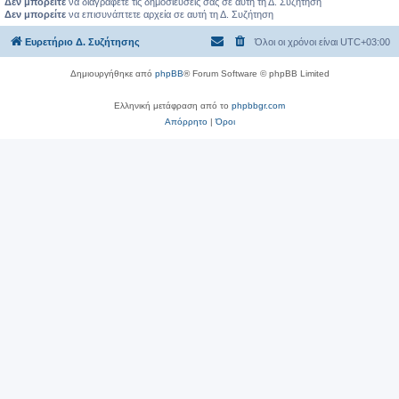
Δεν μπορείτε
να διαγράφετε τις δημοσιεύσεις σας σε αυτή τη Δ. Συζήτηση
Δεν μπορείτε
να επισυνάπτετε αρχεία σε αυτή τη Δ. Συζήτηση
Ευρετήριο Δ. Συζήτησης
Όλοι οι χρόνοι είναι
UTC+03:00
Δημιουργήθηκε από
phpBB
® Forum Software © phpBB Limited
Ελληνική μετάφραση από το
phpbbgr.com
Απόρρητο
|
Όροι