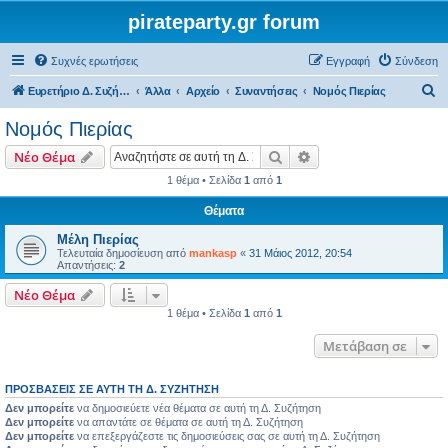
pirateparty.gr forum
Συχνές ερωτήσεις
Εγγραφή
Σύνδεση
Α
Ευρετήριο Δ. Συζήτησης
Άλλα
Αρχείο
Συναντήσεις
Νομός Πιερίας‎
ν
Νομός Πιερίας‎
α
Αναζήτηση
Ειδική αναζήτηση
Νέο Θέμα
ζ
1 θέμα • Σελίδα
1
από
1
ή
Θέματα
τ
η
Μέλη Πιερίας
Τελευταία δημοσίευση από
mankasp
«
31 Μάιος 2012, 20:54
σ
Απαντήσεις:
2
η
Νέο Θέμα
1 θέμα • Σελίδα
1
από
1
Μετάβαση σε
ΠΡΟΣΒΆΣΕΙΣ ΣΕ ΑΥΤΉ ΤΗ Δ. ΣΥΖΉΤΗΣΗ
Δεν μπορείτε
να δημοσιεύετε νέα θέματα σε αυτή τη Δ. Συζήτηση
Δεν μπορείτε
να απαντάτε σε θέματα σε αυτή τη Δ. Συζήτηση
Δεν μπορείτε
να επεξεργάζεστε τις δημοσιεύσεις σας σε αυτή τη Δ. Συζήτηση