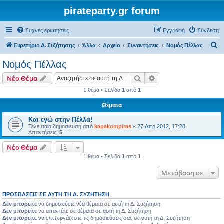
pirateparty.gr forum
Συχνές ερωτήσεις
Εγγραφή
Σύνδεση
Α
Ευρετήριο Δ. Συζήτησης
Άλλα
Αρχείο
Συναντήσεις
Νομός Πέλλας‎
ν
Νομός Πέλλας‎
α
Αναζήτηση
Ειδική αναζήτηση
Νέο Θέμα
ζ
1 θέμα • Σελίδα
1
από
1
ή
Θέματα
τ
η
Και εγώ στην Πέλλα!
Τελευταία δημοσίευση από
kapakompiras
«
27 Απρ 2012, 17:28
σ
Απαντήσεις:
5
η
Νέο Θέμα
1 θέμα • Σελίδα
1
από
1
Μετάβαση σε
ΠΡΟΣΒΆΣΕΙΣ ΣΕ ΑΥΤΉ ΤΗ Δ. ΣΥΖΉΤΗΣΗ
Δεν μπορείτε
να δημοσιεύετε νέα θέματα σε αυτή τη Δ. Συζήτηση
Δεν μπορείτε
να απαντάτε σε θέματα σε αυτή τη Δ. Συζήτηση
Δεν μπορείτε
να επεξεργάζεστε τις δημοσιεύσεις σας σε αυτή τη Δ. Συζήτηση