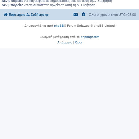
Δεν μπορείτε
να διαγράφετε τις δημοσιεύσεις σας σε αυτή τη Δ. Συζήτηση
Δεν μπορείτε
να επισυνάπτετε αρχεία σε αυτή τη Δ. Συζήτηση
Ευρετήριο Δ. Συζήτησης
Όλοι οι χρόνοι είναι
UTC+03:00
Δημιουργήθηκε από
phpBB
® Forum Software © phpBB Limited
Ελληνική μετάφραση από το
phpbbgr.com
Απόρρητο
|
Όροι