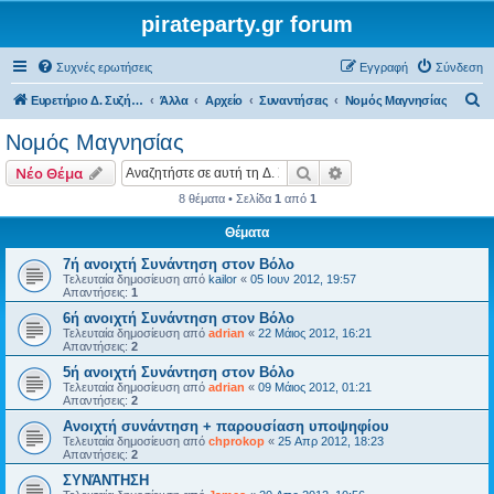
pirateparty.gr forum
Συχνές ερωτήσεις
Εγγραφή
Σύνδεση
Α
Ευρετήριο Δ. Συζήτησης
Άλλα
Αρχείο
Συναντήσεις
Νομός Μαγνησίας‎
ν
Νομός Μαγνησίας‎
α
Αναζήτηση
Ειδική αναζήτηση
Νέο Θέμα
ζ
8 θέματα • Σελίδα
1
από
1
ή
Θέματα
τ
η
7ή ανοιχτή Συνάντηση στον Βόλο
Τελευταία δημοσίευση από
kailor
«
05 Ιουν 2012, 19:57
σ
Απαντήσεις:
1
η
6ή ανοιχτή Συνάντηση στον Βόλο
Τελευταία δημοσίευση από
adrian
«
22 Μάιος 2012, 16:21
Απαντήσεις:
2
5ή ανοιχτή Συνάντηση στον Βόλο
Τελευταία δημοσίευση από
adrian
«
09 Μάιος 2012, 01:21
Απαντήσεις:
2
Ανοιχτή συνάντηση + παρουσίαση υποψηφίου
Τελευταία δημοσίευση από
chprokop
«
25 Απρ 2012, 18:23
Απαντήσεις:
2
ΣΥΝΆΝΤΗΣΗ