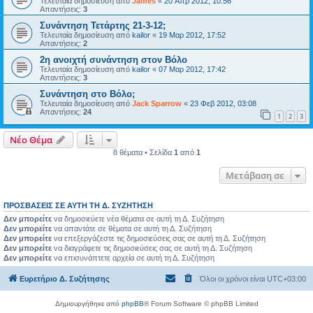
Τελευταία δημοσίευση από
James
«
20 Απρ 2012, 10:56
Απαντήσεις:
3
Συνάντηση Τετάρτης 21-3-12;
Τελευταία δημοσίευση από
kailor
«
19 Μαρ 2012, 17:52
Απαντήσεις:
2
2η ανοιχτή συνάντηση στον Βόλο
Τελευταία δημοσίευση από
kailor
«
07 Μαρ 2012, 17:42
Απαντήσεις:
3
Συνάντηση στο Βόλο;
Τελευταία δημοσίευση από
Jack Sparrow
«
23 Φεβ 2012, 03:08
Απαντήσεις:
24
1
2
3
Νέο Θέμα
8 θέματα • Σελίδα
1
από
1
Μετάβαση σε
ΠΡΟΣΒΆΣΕΙΣ ΣΕ ΑΥΤΉ ΤΗ Δ. ΣΥΖΉΤΗΣΗ
Δεν μπορείτε
να δημοσιεύετε νέα θέματα σε αυτή τη Δ. Συζήτηση
Δεν μπορείτε
να απαντάτε σε θέματα σε αυτή τη Δ. Συζήτηση
Δεν μπορείτε
να επεξεργάζεστε τις δημοσιεύσεις σας σε αυτή τη Δ. Συζήτηση
Δεν μπορείτε
να διαγράφετε τις δημοσιεύσεις σας σε αυτή τη Δ. Συζήτηση
Δεν μπορείτε
να επισυνάπτετε αρχεία σε αυτή τη Δ. Συζήτηση
Ευρετήριο Δ. Συζήτησης
Όλοι οι χρόνοι είναι
UTC+03:00
Δημιουργήθηκε από
phpBB
® Forum Software © phpBB Limited