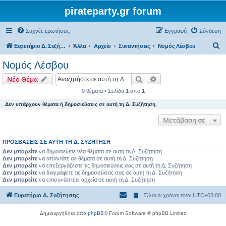
pirateparty.gr forum
Συχνές ερωτήσεις
Εγγραφή
Σύνδεση
Α
Ευρετήριο Δ. Συζήτησης
Άλλα
Αρχείο
Συναντήσεις
Νομός Λέσβου‎
ν
Νομός Λέσβου‎
α
Αναζήτηση
Ειδική αναζήτηση
Νέο Θέμα
ζ
0 θέματα • Σελίδα
1
από
1
ή
Δεν υπάρχουν θέματα ή δημοσιεύσεις σε αυτή τη Δ. Συζήτηση.
τ
η
Μετάβαση σε
σ
ΠΡΟΣΒΆΣΕΙΣ ΣΕ ΑΥΤΉ ΤΗ Δ. ΣΥΖΉΤΗΣΗ
η
Δεν μπορείτε
να δημοσιεύετε νέα θέματα σε αυτή τη Δ. Συζήτηση
Δεν μπορείτε
να απαντάτε σε θέματα σε αυτή τη Δ. Συζήτηση
Δεν μπορείτε
να επεξεργάζεστε τις δημοσιεύσεις σας σε αυτή τη Δ. Συζήτηση
Δεν μπορείτε
να διαγράφετε τις δημοσιεύσεις σας σε αυτή τη Δ. Συζήτηση
Δεν μπορείτε
να επισυνάπτετε αρχεία σε αυτή τη Δ. Συζήτηση
Ευρετήριο Δ. Συζήτησης
Όλοι οι χρόνοι είναι
UTC+03:00
Δημιουργήθηκε από
phpBB
® Forum Software © phpBB Limited