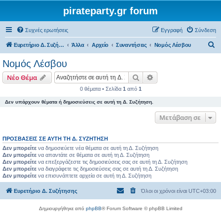
pirateparty.gr forum
Συχνές ερωτήσεις
Εγγραφή
Σύνδεση
Α
Ευρετήριο Δ. Συζήτησης
Άλλα
Αρχείο
Συναντήσεις
Νομός Λέσβου‎
ν
Νομός Λέσβου‎
α
Αναζήτηση
Ειδική αναζήτηση
Νέο Θέμα
ζ
0 θέματα • Σελίδα
1
από
1
ή
Δεν υπάρχουν θέματα ή δημοσιεύσεις σε αυτή τη Δ. Συζήτηση.
τ
η
Μετάβαση σε
σ
ΠΡΟΣΒΆΣΕΙΣ ΣΕ ΑΥΤΉ ΤΗ Δ. ΣΥΖΉΤΗΣΗ
η
Δεν μπορείτε
να δημοσιεύετε νέα θέματα σε αυτή τη Δ. Συζήτηση
Δεν μπορείτε
να απαντάτε σε θέματα σε αυτή τη Δ. Συζήτηση
Δεν μπορείτε
να επεξεργάζεστε τις δημοσιεύσεις σας σε αυτή τη Δ. Συζήτηση
Δεν μπορείτε
να διαγράφετε τις δημοσιεύσεις σας σε αυτή τη Δ. Συζήτηση
Δεν μπορείτε
να επισυνάπτετε αρχεία σε αυτή τη Δ. Συζήτηση
Ευρετήριο Δ. Συζήτησης
Όλοι οι χρόνοι είναι
UTC+03:00
Δημιουργήθηκε από
phpBB
® Forum Software © phpBB Limited