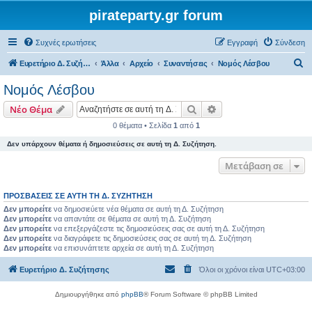
pirateparty.gr forum
Συχνές ερωτήσεις
Εγγραφή
Σύνδεση
Α
Ευρετήριο Δ. Συζήτησης
Άλλα
Αρχείο
Συναντήσεις
Νομός Λέσβου‎
ν
Νομός Λέσβου‎
α
Αναζήτηση
Ειδική αναζήτηση
Νέο Θέμα
ζ
0 θέματα • Σελίδα
1
από
1
ή
Δεν υπάρχουν θέματα ή δημοσιεύσεις σε αυτή τη Δ. Συζήτηση.
τ
η
Μετάβαση σε
σ
ΠΡΟΣΒΆΣΕΙΣ ΣΕ ΑΥΤΉ ΤΗ Δ. ΣΥΖΉΤΗΣΗ
η
Δεν μπορείτε
να δημοσιεύετε νέα θέματα σε αυτή τη Δ. Συζήτηση
Δεν μπορείτε
να απαντάτε σε θέματα σε αυτή τη Δ. Συζήτηση
Δεν μπορείτε
να επεξεργάζεστε τις δημοσιεύσεις σας σε αυτή τη Δ. Συζήτηση
Δεν μπορείτε
να διαγράφετε τις δημοσιεύσεις σας σε αυτή τη Δ. Συζήτηση
Δεν μπορείτε
να επισυνάπτετε αρχεία σε αυτή τη Δ. Συζήτηση
Ευρετήριο Δ. Συζήτησης
Όλοι οι χρόνοι είναι
UTC+03:00
Δημιουργήθηκε από
phpBB
® Forum Software © phpBB Limited