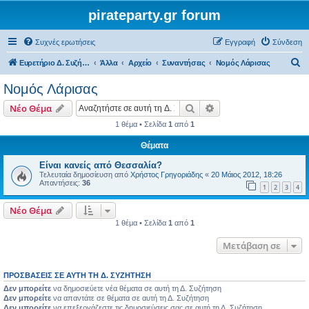
pirateparty.gr forum
Συχνές ερωτήσεις
Εγγραφή
Σύνδεση
Α
Ευρετήριο Δ. Συζήτησης
Άλλα
Αρχείο
Συναντήσεις
Νομός Λάρισας‎
ν
Νομός Λάρισας‎
α
Αναζήτηση
Ειδική αναζήτηση
Νέο Θέμα
ζ
1 θέμα • Σελίδα
1
από
1
ή
Θέματα
τ
η
Είναι κανείς από Θεσσαλία?
Τελευταία δημοσίευση από
Χρήστος Γρηγοριάδης
«
20 Μάιος 2012, 18:26
σ
Απαντήσεις:
36
1
2
3
4
η
Νέο Θέμα
1 θέμα • Σελίδα
1
από
1
Μετάβαση σε
ΠΡΟΣΒΆΣΕΙΣ ΣΕ ΑΥΤΉ ΤΗ Δ. ΣΥΖΉΤΗΣΗ
Δεν μπορείτε
να δημοσιεύετε νέα θέματα σε αυτή τη Δ. Συζήτηση
Δεν μπορείτε
να απαντάτε σε θέματα σε αυτή τη Δ. Συζήτηση
Δεν μπορείτε
να επεξεργάζεστε τις δημοσιεύσεις σας σε αυτή τη Δ. Συζήτηση