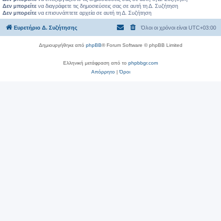
Δεν μπορείτε
να διαγράφετε τις δημοσιεύσεις σας σε αυτή τη Δ. Συζήτηση
Δεν μπορείτε
να επισυνάπτετε αρχεία σε αυτή τη Δ. Συζήτηση
Ευρετήριο Δ. Συζήτησης
Όλοι οι χρόνοι είναι
UTC+03:00
Δημιουργήθηκε από
phpBB
® Forum Software © phpBB Limited
Ελληνική μετάφραση από το
phpbbgr.com
Απόρρητο
|
Όροι