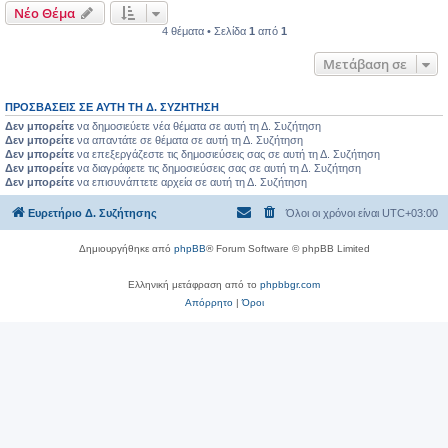
Νέο Θέμα
4 θέματα • Σελίδα
1
από
1
Μετάβαση σε
ΠΡΟΣΒΆΣΕΙΣ ΣΕ ΑΥΤΉ ΤΗ Δ. ΣΥΖΉΤΗΣΗ
Δεν μπορείτε
να δημοσιεύετε νέα θέματα σε αυτή τη Δ. Συζήτηση
Δεν μπορείτε
να απαντάτε σε θέματα σε αυτή τη Δ. Συζήτηση
Δεν μπορείτε
να επεξεργάζεστε τις δημοσιεύσεις σας σε αυτή τη Δ. Συζήτηση
Δεν μπορείτε
να διαγράφετε τις δημοσιεύσεις σας σε αυτή τη Δ. Συζήτηση
Δεν μπορείτε
να επισυνάπτετε αρχεία σε αυτή τη Δ. Συζήτηση
Ευρετήριο Δ. Συζήτησης
Όλοι οι χρόνοι είναι
UTC+03:00
Δημιουργήθηκε από
phpBB
® Forum Software © phpBB Limited
Ελληνική μετάφραση από το
phpbbgr.com
Απόρρητο
|
Όροι