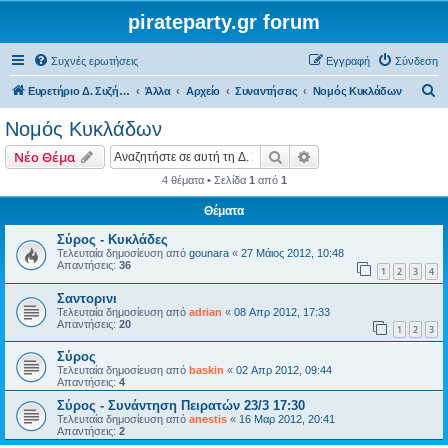
pirateparty.gr forum
Συχνές ερωτήσεις
Εγγραφή
Σύνδεση
Α
Ευρετήριο Δ. Συζήτησης
Άλλα
Αρχείο
Συναντήσεις
Νομός Κυκλάδων‎
ν
Νομός Κυκλάδων‎
α
Αναζήτηση
Ειδική αναζήτηση
Νέο Θέμα
ζ
4 θέματα • Σελίδα
1
από
1
ή
Θέματα
τ
η
Σύρος - Κυκλάδες
Τελευταία δημοσίευση από
gounara
«
27 Μάιος 2012, 10:48
σ
Απαντήσεις:
36
1
2
3
4
η
Σαντορινι
Τελευταία δημοσίευση από
adrian
«
08 Απρ 2012, 17:33
Απαντήσεις:
20
1
2
3
Σύρος
Τελευταία δημοσίευση από
baskin
«
02 Απρ 2012, 09:44
Απαντήσεις:
4
Σύρος - Συνάντηση Πειρατών 23/3 17:30
Τελευταία δημοσίευση από
anestis
«
16 Μαρ 2012, 20:41
Απαντήσεις:
2