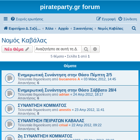
pirateparty.gr forum
Συχνές ερωτήσεις
Εγγραφή
Σύνδεση
Α
Ευρετήριο Δ. Συζήτησης
Άλλα
Αρχείο
Συναντήσεις
Νομός Καβάλας‎
ν
Νομός Καβάλας‎
α
Αναζήτηση
Ειδική αναζήτηση
Νέο Θέμα
ζ
5 θέματα • Σελίδα
1
από
1
ή
Θέματα
τ
η
Ενημερωτική Συνάντηση στην Θάσο Πέμπτη 2/5
Τελευταία δημοσίευση από
bucaneros A
«
03 Μάιος 2012, 14:45
σ
Απαντήσεις:
6
η
Ενημερωτική Συνάντηση στην Θάσο Σάββατο 28/4
Τελευταία δημοσίευση από
adrian
«
24 Απρ 2012, 18:17
Απαντήσεις:
6
ΣΥΝΑΝΤΗΣΗ ΚΟΜΜΑΤΟΣ
Τελευταία δημοσίευση από
anestis
«
23 Απρ 2012, 11:41
Απαντήσεις:
8
ΣΥΝΑΝΤΗΣΗ ΠΕΙΡΑΤΩΝ ΚΑΒΑΛΑΣ
Τελευταία δημοσίευση από
crisal
«
22 Απρ 2012, 09:22
Απαντήσεις:
6
2η ΣΥΝΑΝΤΗΣΗ ΚΟΜΜΑΤΟΣ