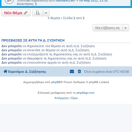
Τελευταία δημοσίευση από
theofanis1987
«
09 Μαρ 2012, 23:18
Απαντήσεις:
1
Νέο Θέμα
5 θέματα • Σελίδα
1
από
1
Μετάβαση σε
ΠΡΟΣΒΆΣΕΙΣ ΣΕ ΑΥΤΉ ΤΗ Δ. ΣΥΖΉΤΗΣΗ
Δεν μπορείτε
να δημοσιεύετε νέα θέματα σε αυτή τη Δ. Συζήτηση
Δεν μπορείτε
να απαντάτε σε θέματα σε αυτή τη Δ. Συζήτηση
Δεν μπορείτε
να επεξεργάζεστε τις δημοσιεύσεις σας σε αυτή τη Δ. Συζήτηση
Δεν μπορείτε
να διαγράφετε τις δημοσιεύσεις σας σε αυτή τη Δ. Συζήτηση
Δεν μπορείτε
να επισυνάπτετε αρχεία σε αυτή τη Δ. Συζήτηση
Ευρετήριο Δ. Συζήτησης
Όλοι οι χρόνοι είναι
UTC+03:00
Δημιουργήθηκε από
phpBB
® Forum Software © phpBB Limited
Ελληνική μετάφραση από το
phpbbgr.com
Απόρρητο
|
Όροι