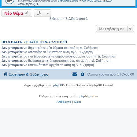
Τελευταία δημοσίευση από
theofanis1987
«
09 Μαρ 2012, 23:18
Απαντήσεις:
1
Νέο Θέμα
5 θέματα • Σελίδα
1
από
1
Μετάβαση σε
ΠΡΟΣΒΆΣΕΙΣ ΣΕ ΑΥΤΉ ΤΗ Δ. ΣΥΖΉΤΗΣΗ
Δεν μπορείτε
να δημοσιεύετε νέα θέματα σε αυτή τη Δ. Συζήτηση
Δεν μπορείτε
να απαντάτε σε θέματα σε αυτή τη Δ. Συζήτηση
Δεν μπορείτε
να επεξεργάζεστε τις δημοσιεύσεις σας σε αυτή τη Δ. Συζήτηση
Δεν μπορείτε
να διαγράφετε τις δημοσιεύσεις σας σε αυτή τη Δ. Συζήτηση
Δεν μπορείτε
να επισυνάπτετε αρχεία σε αυτή τη Δ. Συζήτηση
Ευρετήριο Δ. Συζήτησης
Όλοι οι χρόνοι είναι
UTC+03:00
Δημιουργήθηκε από
phpBB
® Forum Software © phpBB Limited
Ελληνική μετάφραση από το
phpbbgr.com
Απόρρητο
|
Όροι