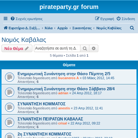
pirateparty.gr forum
Συχνές ερωτήσεις
Εγγραφή
Σύνδεση
Α
Ευρετήριο Δ. Συζήτησης
Άλλα
Αρχείο
Συναντήσεις
Νομός Καβάλας‎
ν
Νομός Καβάλας‎
α
Αναζήτηση
Ειδική αναζήτηση
Νέο Θέμα
ζ
5 θέματα • Σελίδα
1
από
1
ή
Θέματα
τ
η
Ενημερωτική Συνάντηση στην Θάσο Πέμπτη 2/5
Τελευταία δημοσίευση από
bucaneros A
«
03 Μάιος 2012, 14:45
σ
Απαντήσεις:
6
η
Ενημερωτική Συνάντηση στην Θάσο Σάββατο 28/4
Τελευταία δημοσίευση από
adrian
«
24 Απρ 2012, 18:17
Απαντήσεις:
6
ΣΥΝΑΝΤΗΣΗ ΚΟΜΜΑΤΟΣ
Τελευταία δημοσίευση από
anestis
«
23 Απρ 2012, 11:41
Απαντήσεις:
8
ΣΥΝΑΝΤΗΣΗ ΠΕΙΡΑΤΩΝ ΚΑΒΑΛΑΣ
Τελευταία δημοσίευση από
crisal
«
22 Απρ 2012, 09:22
Απαντήσεις:
6
2η ΣΥΝΑΝΤΗΣΗ ΚΟΜΜΑΤΟΣ