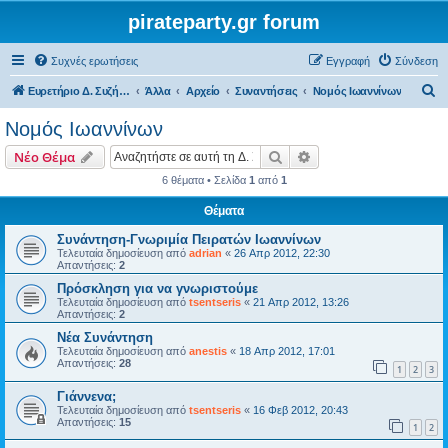
pirateparty.gr forum
Συχνές ερωτήσεις
Εγγραφή
Σύνδεση
Α
Ευρετήριο Δ. Συζήτησης
Άλλα
Αρχείο
Συναντήσεις
Νομός Ιωαννίνων‎
ν
Νομός Ιωαννίνων‎
α
Αναζήτηση
Ειδική αναζήτηση
Νέο Θέμα
ζ
6 θέματα • Σελίδα
1
από
1
ή
Θέματα
τ
η
Συνάντηση-Γνωριμία Πειρατών Ιωαννίνων
Τελευταία δημοσίευση από
adrian
«
26 Απρ 2012, 22:30
σ
Απαντήσεις:
2
η
Πρόσκληση για να γνωριστούμε
Τελευταία δημοσίευση από
tsentseris
«
21 Απρ 2012, 13:26
Απαντήσεις:
2
Νέα Συνάντηση
Τελευταία δημοσίευση από
anestis
«
18 Απρ 2012, 17:01
Απαντήσεις:
28
1
2
3
Γιάννενα;
Τελευταία δημοσίευση από
tsentseris
«
16 Φεβ 2012, 20:43
Απαντήσεις:
15
1
2