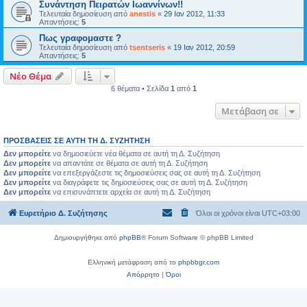
Συνάντηση Πειρατών Ιωαννίνων!!
Τελευταία δημοσίευση από
anestis
«
29 Ιαν 2012, 11:33
Απαντήσεις:
5
Πως γραφομαστε ?
Τελευταία δημοσίευση από
tsentseris
«
19 Ιαν 2012, 20:59
Απαντήσεις:
5
Νέο Θέμα
6 θέματα • Σελίδα
1
από
1
Μετάβαση σε
ΠΡΟΣΒΆΣΕΙΣ ΣΕ ΑΥΤΉ ΤΗ Δ. ΣΥΖΉΤΗΣΗ
Δεν μπορείτε
να δημοσιεύετε νέα θέματα σε αυτή τη Δ. Συζήτηση
Δεν μπορείτε
να απαντάτε σε θέματα σε αυτή τη Δ. Συζήτηση
Δεν μπορείτε
να επεξεργάζεστε τις δημοσιεύσεις σας σε αυτή τη Δ. Συζήτηση
Δεν μπορείτε
να διαγράφετε τις δημοσιεύσεις σας σε αυτή τη Δ. Συζήτηση
Δεν μπορείτε
να επισυνάπτετε αρχεία σε αυτή τη Δ. Συζήτηση
Ευρετήριο Δ. Συζήτησης
Όλοι οι χρόνοι είναι
UTC+03:00
Δημιουργήθηκε από
phpBB
® Forum Software © phpBB Limited
Ελληνική μετάφραση από το
phpbbgr.com
Απόρρητο
|
Όροι