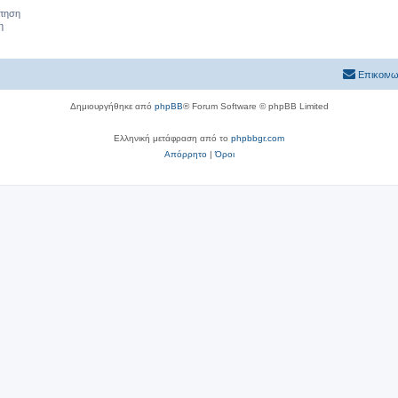
ήτηση
η
Επικοινω
Δημιουργήθηκε από
phpBB
® Forum Software © phpBB Limited
Ελληνική μετάφραση από το
phpbbgr.com
Απόρρητο
|
Όροι