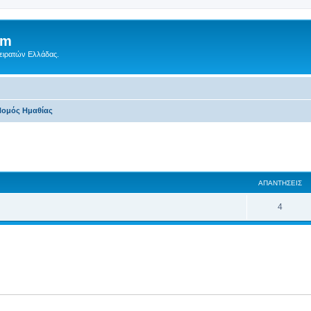
um
Πειρατών Ελλάδας.
ομός Ημαθίας‎
 αναζήτηση
ΑΠΑΝΤΉΣΕΙΣ
4