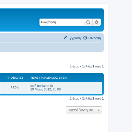
Αναζήτηση
Ειδική αναζήτηση
Εγγραφή
Σύνδεση
1 θέμα • Σελίδα
1
από
1
ΠΡΟΒΟΛΈΣ
ΤΕΛΕΥΤΑΊΑ ΔΗΜΟΣΊΕΥΣΗ
από
ourliaxto
8824
20 Μάιος 2012, 18:08
1 θέμα • Σελίδα
1
από
1
Μετάβαση σε