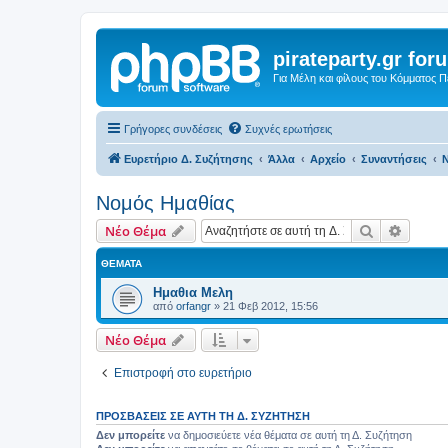
pirateparty.gr for
Για Μέλη και φίλους του Κόμματος 
Γρήγορες συνδέσεις
Συχνές ερωτήσεις
Ευρετήριο Δ. Συζήτησης
Άλλα
Αρχείο
Συναντήσεις
Ν
Νομός Ημαθίας‎
Αναζήτηση
Ειδική
Νέο Θέμα
ΘΈΜΑΤΑ
Ημαθια Μελη
από
orfangr
»
21 Φεβ 2012, 15:56
Νέο Θέμα
Επιστροφή στο ευρετήριο
ΠΡΟΣΒΆΣΕΙΣ ΣΕ ΑΥΤΉ ΤΗ Δ. ΣΥΖΉΤΗΣΗ
Δεν μπορείτε
να δημοσιεύετε νέα θέματα σε αυτή τη Δ. Συζήτηση