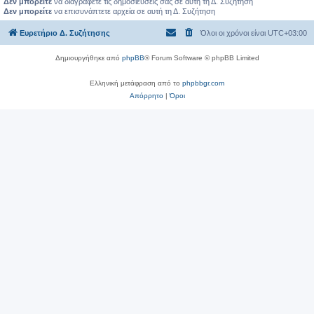
Δεν μπορείτε
να διαγράφετε τις δημοσιεύσεις σας σε αυτή τη Δ. Συζήτηση
Δεν μπορείτε
να επισυνάπτετε αρχεία σε αυτή τη Δ. Συζήτηση
Ευρετήριο Δ. Συζήτησης
Όλοι οι χρόνοι είναι
UTC+03:00
Δημιουργήθηκε από
phpBB
® Forum Software © phpBB Limited
Ελληνική μετάφραση από το
phpbbgr.com
Απόρρητο
|
Όροι