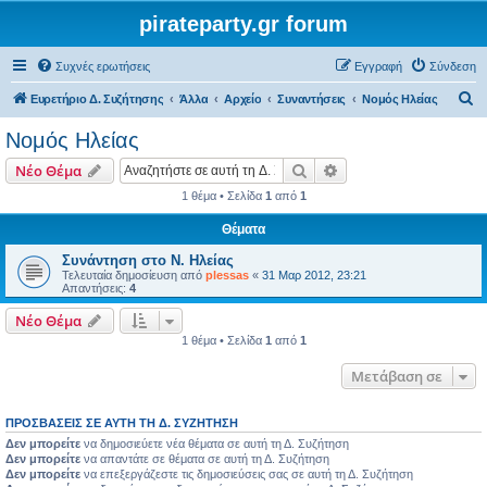
pirateparty.gr forum
Συχνές ερωτήσεις
Εγγραφή
Σύνδεση
Α
Ευρετήριο Δ. Συζήτησης
Άλλα
Αρχείο
Συναντήσεις
Νομός Ηλείας‎
ν
Νομός Ηλείας‎
α
Αναζήτηση
Ειδική αναζήτηση
Νέο Θέμα
ζ
1 θέμα • Σελίδα
1
από
1
ή
Θέματα
τ
η
Συνάντηση στο Ν. Ηλείας
Τελευταία δημοσίευση από
plessas
«
31 Μαρ 2012, 23:21
σ
Απαντήσεις:
4
η
Νέο Θέμα
1 θέμα • Σελίδα
1
από
1
Μετάβαση σε
ΠΡΟΣΒΆΣΕΙΣ ΣΕ ΑΥΤΉ ΤΗ Δ. ΣΥΖΉΤΗΣΗ
Δεν μπορείτε
να δημοσιεύετε νέα θέματα σε αυτή τη Δ. Συζήτηση
Δεν μπορείτε
να απαντάτε σε θέματα σε αυτή τη Δ. Συζήτηση
Δεν μπορείτε
να επεξεργάζεστε τις δημοσιεύσεις σας σε αυτή τη Δ. Συζήτηση