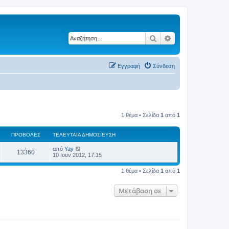
Αναζήτηση
Ειδική αναζήτηση
Εγγραφή
Σύνδεση
1 θέμα • Σελίδα
1
από
1
ΠΡΟΒΟΛΈΣ
ΤΕΛΕΥΤΑΊΑ ΔΗΜΟΣΊΕΥΣΗ
από
Yay
13360
10 Ιουν 2012, 17:15
1 θέμα • Σελίδα
1
από
1
Μετάβαση σε