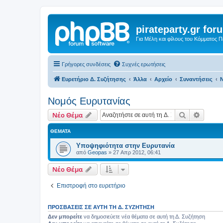
pirateparty.gr for
Για Μέλη και φίλους του Κόμματος 
Γρήγορες συνδέσεις
Συχνές ερωτήσεις
Ευρετήριο Δ. Συζήτησης
Άλλα
Αρχείο
Συναντήσεις
Ν
Νομός Ευρυτανίας‎
Αναζήτηση
Ειδική
Νέο Θέμα
ΘΈΜΑΤΑ
Υποψηφιότητα στην Ευρυτανία
από
Geopas
»
27 Απρ 2012, 06:41
Νέο Θέμα
Επιστροφή στο ευρετήριο
ΠΡΟΣΒΆΣΕΙΣ ΣΕ ΑΥΤΉ ΤΗ Δ. ΣΥΖΉΤΗΣΗ
Δεν μπορείτε
να δημοσιεύετε νέα θέματα σε αυτή τη Δ. Συζήτηση