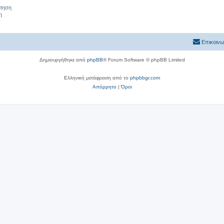
ήτηση
η
Επικοινω
Δημιουργήθηκε από
phpBB
® Forum Software © phpBB Limited
Ελληνική μετάφραση από το
phpbbgr.com
Απόρρητο
|
Όροι