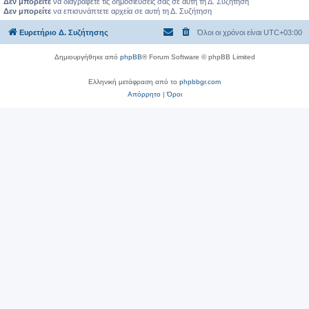
Δεν μπορείτε
να διαγράφετε τις δημοσιεύσεις σας σε αυτή τη Δ. Συζήτηση
Δεν μπορείτε
να επισυνάπτετε αρχεία σε αυτή τη Δ. Συζήτηση
Ευρετήριο Δ. Συζήτησης
Όλοι οι χρόνοι είναι
UTC+03:00
Δημιουργήθηκε από
phpBB
® Forum Software © phpBB Limited
Ελληνική μετάφραση από το
phpbbgr.com
Απόρρητο
|
Όροι