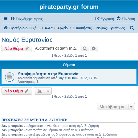
pirateparty.gr forum
Συχνές ερωτήσεις
Εγγραφή
Σύνδεση
Α
Ευρετήριο Δ. Συζήτησης
Άλλα
Αρχείο
Συναντήσεις
Νομός Ευρυτανίας‎
ν
Νομός Ευρυτανίας‎
α
Αναζήτηση
Ειδική αναζήτηση
Νέο Θέμα
ζ
1 θέμα • Σελίδα
1
από
1
ή
Θέματα
τ
η
Υποψηφιότητα στην Ευρυτανία
Τελευταία δημοσίευση από
Yay
«
10 Ιουν 2012, 17:15
σ
Απαντήσεις:
6
η
Νέο Θέμα
1 θέμα • Σελίδα
1
από
1
Μετάβαση σε
ΠΡΟΣΒΆΣΕΙΣ ΣΕ ΑΥΤΉ ΤΗ Δ. ΣΥΖΉΤΗΣΗ
Δεν μπορείτε
να δημοσιεύετε νέα θέματα σε αυτή τη Δ. Συζήτηση
Δεν μπορείτε
να απαντάτε σε θέματα σε αυτή τη Δ. Συζήτηση
Δεν μπορείτε
να επεξεργάζεστε τις δημοσιεύσεις σας σε αυτή τη Δ. Συζήτηση