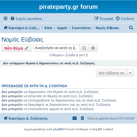
pirateparty.gr forum
Συχνές ερωτήσεις
Εγγραφή
Σύνδεση
Α
Ευρετήριο Δ. Συζήτησης
Άλλα
Αρχείο
Συναντήσεις
Νομός Εύβοιας‎
ν
Νομός Εύβοιας‎
α
Αναζήτηση
Ειδική αναζήτηση
Νέο Θέμα
ζ
0 θέματα • Σελίδα
1
από
1
ή
Δεν υπάρχουν θέματα ή δημοσιεύσεις σε αυτή τη Δ. Συζήτηση.
τ
η
Μετάβαση σε
σ
ΠΡΟΣΒΆΣΕΙΣ ΣΕ ΑΥΤΉ ΤΗ Δ. ΣΥΖΉΤΗΣΗ
η
Δεν μπορείτε
να δημοσιεύετε νέα θέματα σε αυτή τη Δ. Συζήτηση
Δεν μπορείτε
να απαντάτε σε θέματα σε αυτή τη Δ. Συζήτηση
Δεν μπορείτε
να επεξεργάζεστε τις δημοσιεύσεις σας σε αυτή τη Δ. Συζήτηση
Δεν μπορείτε
να διαγράφετε τις δημοσιεύσεις σας σε αυτή τη Δ. Συζήτηση
Δεν μπορείτε
να επισυνάπτετε αρχεία σε αυτή τη Δ. Συζήτηση
Ευρετήριο Δ. Συζήτησης
Όλοι οι χρόνοι είναι
UTC+03:00
Δημιουργήθηκε από
phpBB
® Forum Software © phpBB Limited